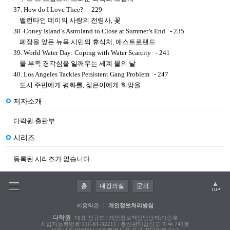
37. How do I Love Thee? - 229
밸런타인 데이의 사랑의 전령사, 꽃
38. Coney Island’s Astroland to Close at Summer’s End - 235
폐장을 앞둔 뉴욕 시민의 휴식처, 애스트로랜드
39. World Water Day: Coping with Water Scarcity - 241
물 부족 경각심을 일깨우는 세계 물의 날
40. Los Angeles Tackles Persistent Gang Problem - 247
도시 주민에게 평화를, 젊은이에게 희망을
저자소개
다락원 출판부
시리즈
등록된 시리즈가 없습니다.
홈
내강의실
문의
이용약관
|
개인정보처리방침
다락원
대표:정규도 | 개인정보책임담당자:이승호
사업자등록번호:110-81-32211 | 통신판매업신고:파주 741호