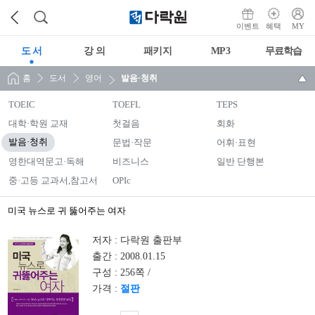
이벤트
혜택
MY
도 서
강 의
패키지
MP3
무료학습
홈
도서
영어
발음·청취
TOEIC
TOEFL
TEPS
대학·학원 교재
첫걸음
회화
발음·청취
문법·작문
어휘·표현
영한대역문고·독해
비즈니스
일반 단행본
중·고등 교과서,참고서
OPIc
미국 뉴스로 귀 뚫어주는 여자
저자 :
다락원 출판부
출간 :
2008.01.15
구성 :
256쪽 /
가격 :
절판