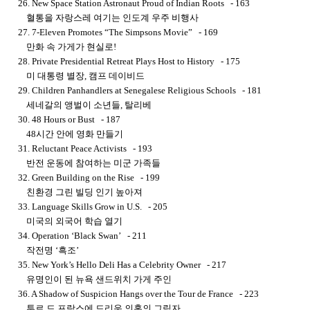
26. New Space Station Astronaut Proud of Indian Roots - 163
혈통을 자랑스레 여기는 인도계 우주 비행사
27. 7-Eleven Promotes “The Simpsons Movie” - 169
만화 속 가게가 현실로!
28. Private Presidential Retreat Plays Host to History - 175
미 대통령 별장, 캠프 데이비드
29. Children Panhandlers at Senegalese Religious Schools - 181
세네갈의 앵벌이 소년들, 탈리베
30. 48 Hours or Bust - 187
48시간 안에 영화 만들기
31. Reluctant Peace Activists - 193
반전 운동에 참여하는 미군 가족들
32. Green Building on the Rise - 199
친환경 그린 빌딩 인기 높아져
33. Language Skills Grow in U.S. - 205
미국의 외국어 학습 열기
34. Operation ‘Black Swan’ - 211
작전명 ‘흑조’
35. New York’s Hello Deli Has a Celebrity Owner - 217
유명인이 된 뉴욕 샌드위치 가게 주인
36. A Shadow of Suspicion Hangs over the Tour de France - 223
투르 드 프랑스에 드리운 의혹의 그림자