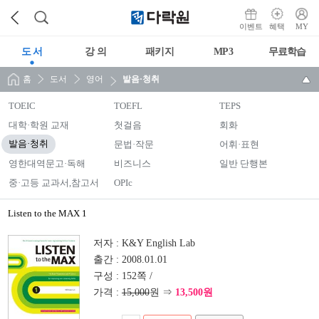
이벤트
혜택
MY
도 서
강 의
패키지
MP3
무료학습
홈
도서
영어
발음·청취
TOEIC
TOEFL
TEPS
대학·학원 교재
첫걸음
회화
발음·청취
문법·작문
어휘·표현
영한대역문고·독해
비즈니스
일반 단행본
중·고등 교과서,참고서
OPIc
Listen to the MAX 1
저자 :
K&Y English Lab
출간 :
2008.01.01
구성 :
152쪽 /
가격 :
15,000
원 ⇒
13,500원