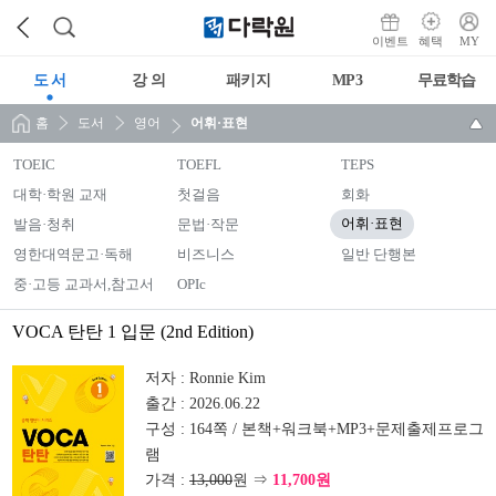
이벤트
혜택
MY
도 서
강 의
패키지
MP3
무료학습
홈
도서
영어
어휘·표현
TOEIC
TOEFL
TEPS
대학·학원 교재
첫걸음
회화
발음·청취
문법·작문
어휘·표현
영한대역문고·독해
비즈니스
일반 단행본
중·고등 교과서,참고서
OPIc
VOCA 탄탄 1 입문 (2nd Edition)
저자 :
Ronnie Kim
출간 :
2026.06.22
구성 :
164쪽 / 본책+워크북+MP3+문제출제프로그
램
가격 :
13,000
원 ⇒
11,700원