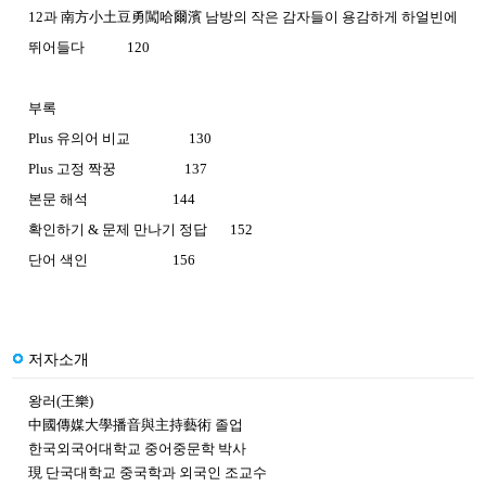
12과 南方小土豆勇闖哈爾濱 남방의 작은 감자들이 용감하게 하얼빈에
뛰어들다 120
부록
Plus 유의어 비교 130
Plus 고정 짝꿍 137
본문 해석 144
확인하기 & 문제 만나기 정답 152
단어 색인 156
저자소개
왕러(王樂)
中國傳媒大學播音與主持藝術 졸업
한국외국어대학교 중어중문학 박사
現 단국대학교 중국학과 외국인 조교수