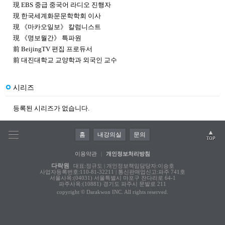
現 EBS 중급 중국어 라디오 진행자
現 한국세계화문문학학회 이사
現 《마카오일보》 칼럼니스트
現 《명보월간》 특파원
前 BeijingTV 편집 프로듀서
前 대진대학교 교양학과 외국인 교수
시리즈
등록된 시리즈가 없습니다.
홈
내강의실
문의
이용약관
|
개인정보처리방침
다락원
대표:정규도 | 개인정보책임담당자:이승호
사업자등록번호:110-81-32211 | 통신판매업신고:파주 741호
서울사옥:(04031) 서울특별시 마포구 잔다리로 64-1
파주사옥:(10881) 경기도 파주시 문발로 211
copyright © Darakwon INC. All rights reserved.