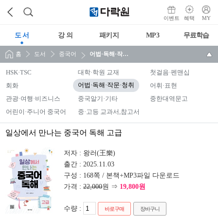
이벤트
혜택
MY
도 서
강 의
패키지
MP3
무료학습
홈
도서
중국어
어법·독해·작문·청취
HSK·TSC
대학·학원 교재
첫걸음·펜맨십
회화
어법·독해·작문·청취
어휘·표현
관광·여행·비즈니스
중국알기·기타
중한대역문고
어린이·주니어 중국어
중·고등 교과서,참고서
일상에서 만나는 중국어 독해 고급
저자 :
왕러(王樂)
출간 :
2025.11.03
구성 :
168쪽 / 본책+MP3파일 다운로드
가격 :
22,000
원 ⇒
19,800원
수량 :
바로구매
장바구니