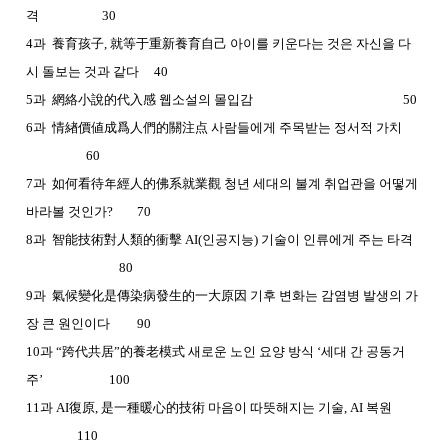
격 30
4과 養育孩子, 就等于重新養育自己 아이를 키운다는 것은 자신을 다
시 돌보는 것과 같다 40
5과 網絡小說的代入感 웹소설의 몰입감 50
6과 情緖價値成爲人們的關注点 사람들에게 주목받는 정서적 가치
60
7과 如何看待年經人的佛系就業觀 청년 세대의 불계 취업관을 어떻게
바라볼 것인가? 70
8과 智能技術對人類的衝擊 AI(인공지능) 기술이 인류에게 주는 타격
80
9과 氣候變化是傳染病發生的一大原因 기후 변화는 감염병 발생의 가
장 큰 원인이다 90
10과 “跨代共居”的養老模式 새로운 노인 요양 방식 ‘세대 간 공동거
주’ 100
11과 AI復原, 是一種暖心的技術 마음이 따뜻해지는 기술, AI 복원
110