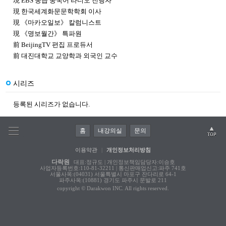
現 EBS 중급 중국어 라디오 진행자
現 한국세계화문문학학회 이사
現 《마카오일보》 칼럼니스트
現 《명보월간》 특파원
前 BeijingTV 편집 프로듀서
前 대진대학교 교양학과 외국인 교수
시리즈
등록된 시리즈가 없습니다.
홈
내강의실
문의
이용약관
|
개인정보처리방침
다락원
대표:정규도 | 개인정보책임담당자:이승호
사업자등록번호:110-81-32211 | 통신판매업신고:파주 741호
서울사옥:(04031) 서울특별시 마포구 잔다리로 64-1
파주사옥:(10881) 경기도 파주시 문발로 211
copyright © Darakwon INC. All rights reserved.