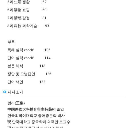
5과 生活 생활 57
6과 購物 쇼핑 69
7과 情感 감정 81
8과 科技 과학기술
93
부록
독해 실력 check! 106
단어 실력 check! 114
본문 해석 118
정답 및 모범답안 126
단어 색인 132
저자소개
왕러(王樂)
中國傳媒大學播音與主持藝術 졸업
한국외국어대학교 중어중문학 박사
現 단국대학교 중국학과 외국인 조교수