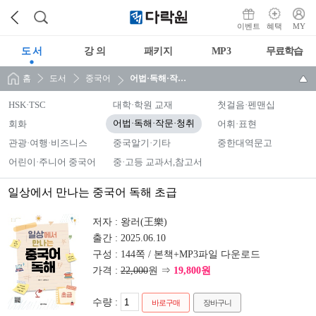
이벤트
혜택
MY
도 서
강 의
패키지
MP3
무료학습
홈
도서
중국어
어법·독해·작문·청취
HSK·TSC
대학·학원 교재
첫걸음·펜맨십
회화
어법·독해·작문·청취
어휘·표현
관광·여행·비즈니스
중국알기·기타
중한대역문고
어린이·주니어 중국어
중·고등 교과서,참고서
일상에서 만나는 중국어 독해 초급
저자 :
왕러(王樂)
출간 :
2025.06.10
구성 :
144쪽 / 본책+MP3파일 다운로드
가격 :
22,000
원 ⇒
19,800원
수량 :
바로구매
장바구니