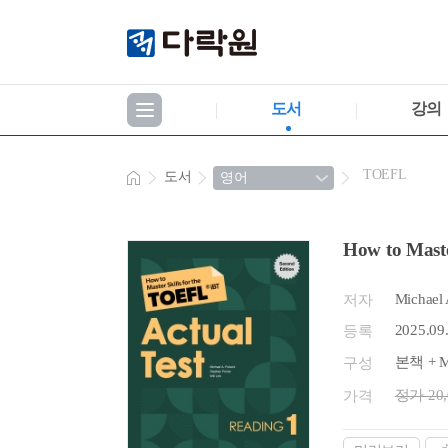
도서
강의
TOEFL
도서
How to Maste
Michael A
저자
2025.09
등록
본책 + 
구성
정가 20
가격