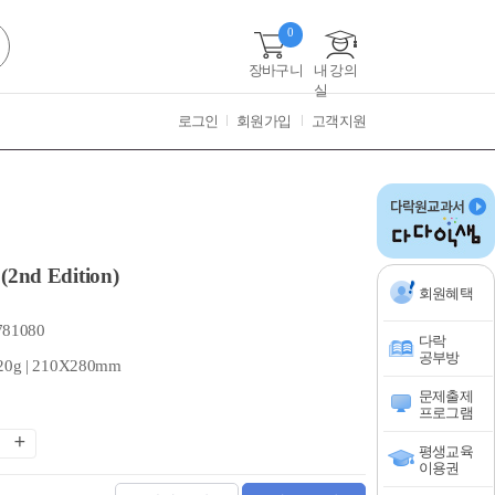
0
장바구니
내 강의
실
로그인
회원가입
고객지원
(2nd Edition)
회원혜택
781080
다락
공부방
20g | 210X280mm
문제출제
프로그램
평생교육
이용권