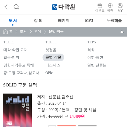
이벤트
혜택
MY
도 서
강 의
패키지
MP3
무료학습
홈
도서
영어
문법·작문
TOEIC
TOEFL
TEPS
대학·학원 교재
첫걸음
회화
발음·청취
문법·작문
어휘·표현
영한대역문고·독해
비즈니스
일반 단행본
중·고등 교과서,참고서
OPIc
SOLID 구문 실력
저자 :
신문섭,김효신
출간 :
2025.04.14
구성 :
200쪽 / 본책 + 정답 및 해설
가격 :
16,000
원 ⇒
14,400원