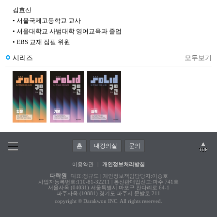
김효신
• 서울국제고등학교 교사
• 서울대학교 사범대학 영어교육과 졸업
• EBS 교재 집필 위원
시리즈
모두보기
홈
내강의실
문의
이용약관
|
개인정보처리방침
다락원
대표:정규도 | 개인정보책임담당자:이승호
사업자등록번호:110-81-32211 | 통신판매업신고:파주 741호
서울사옥:(04031) 서울특별시 마포구 잔다리로 64-1
파주사옥:(10881) 경기도 파주시 문발로 211
copyright © Darakwon INC. All rights reserved.