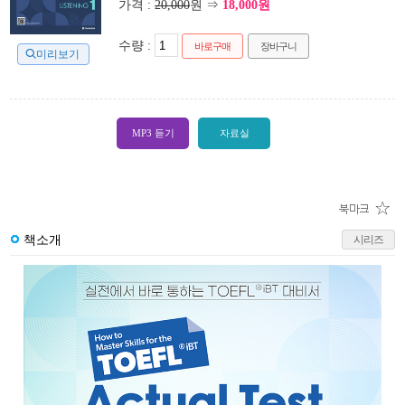
가격 :
20,000
원 ⇒
18,000원
수량 :
바로구매
장바구니
미리보기
MP3 듣기
자료실
책소개
시리즈