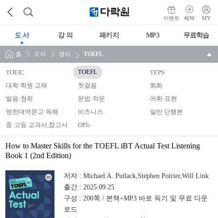
이벤트
혜택
MY
도 서
강 의
패키지
MP3
무료학습
홈
도서
영어
TOEFL
TOEIC
TOEFL
TEPS
대학·학원 교재
첫걸음
회화
발음·청취
문법·작문
어휘·표현
영한대역문고·독해
비즈니스
일반 단행본
중·고등 교과서,참고서
OPIc
How to Master Skills for the TOEFL iBT Actual Test Listening
Book 1 (2nd Edition)
저자 :
Michael A. Putlack,Stephen Poirier,Will Link
출간 :
2025.09.25
구성 :
200쪽 / 본책+MP3 바로 득기 및 무료 다운
로드