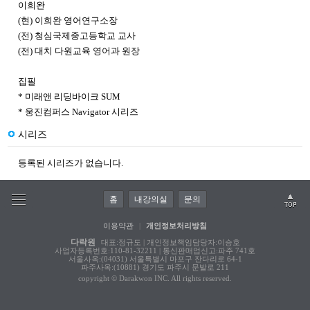
이희완
(현) 이희완 영어연구소장
(전) 청심국제중고등학교 교사
(전) 대치 다원교육 영어과 원장
집필
* 미래앤 리딩바이크 SUM
* 웅진컴퍼스 Navigator 시리즈
시리즈
등록된 시리즈가 없습니다.
홈
내강의실
문의
이용약관
|
개인정보처리방침
다락원
대표:정규도 | 개인정보책임담당자:이승호
사업자등록번호:110-81-32211 | 통신판매업신고:파주 741호
서울사옥:(04031) 서울특별시 마포구 잔다리로 64-1
파주사옥:(10881) 경기도 파주시 문발로 211
copyright © Darakwon INC. All rights reserved.