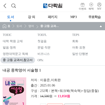
이벤트
혜택
MY
도 서
강 의
패키지
MP3
무료학습
홈
도서
영어
중·고등 교과서,참고서
TOEIC
TOEFL
TEPS
대학·학원 교재
첫걸음
회화
발음·청취
문법·작문
어휘·표현
영한대역문고·독해
비즈니스
일반 단행본
중·고등 교과서,참고서
OPIc
내공 중학영어 서술형 1
저자 :
이용준,이희완
출간 :
2025.01.06
구성 :
232쪽 / 본책+워크북(책속책)+정답(중철)
가격 :
14,500
원 ⇒
13,050원