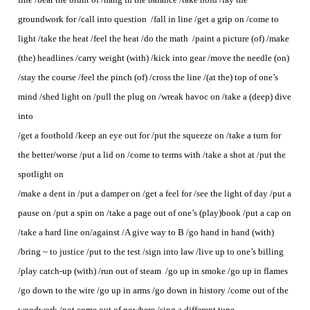
groundwork for /call into question /fall in line /get a grip on /come to
light /take the heat /feel the heat /do the math /paint a picture (of) /make
(the) headlines /carry weight (with) /kick into gear /move the needle (on)
/stay the course /feel the pinch (of) /cross the line /(at the) top of one’s
mind /shed light on /pull the plug on /wreak havoc on /take a (deep) dive
into
/get a foothold /keep an eye out for /put the squeeze on /take a turn for
the better/worse /put a lid on /come to terms with /take a shot at /put the
spotlight on
/make a dent in /put a damper on /get a feel for /see the light of day /put a
pause on /put a spin on /take a page out of one’s (play)book /put a cap on
/take a hard line on/against /A give way to B /go hand in hand (with)
/bring ~ to justice /put to the test /sign into law /live up to one’s billing
/play catch-up (with) /run out of steam /go up in smoke /go up in flames
/go down to the wire /go up in arms /go down in history /come out of the
woodwork /not come out of nowhere /sing a different tune