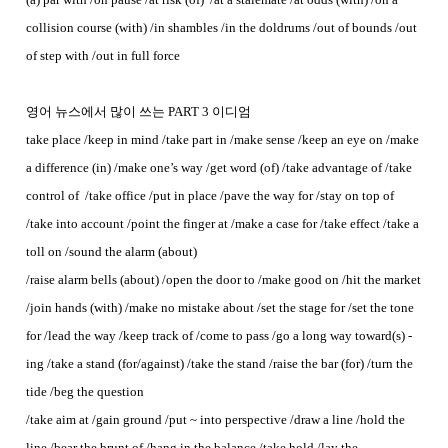
collision course (with) /in shambles /in the doldrums /out of bounds /out
of step with /out in full force
영어 뉴스에서 많이 쓰는
PART 3 이디엄
take place /keep in mind /take part in /make sense /keep an eye on /make
a difference (in) /make one’s way /get word (of) /take advantage of /take
control of /take office /put in place /pave the way for /stay on top of
/take into account /point the finger at /make a case for /take effect /take a
toll on /sound the alarm (about)
/raise alarm bells (about) /open the door to /make good on /hit the market
/join hands (with) /make no mistake about /set the stage for /set the tone
for /lead the way /keep track of /come to pass /go a long way toward(s) -
ing /take a stand (for/against) /take the stand /raise the bar (for) /turn the
tide /beg the question
/take aim at /gain ground /put ~ into perspective /draw a line /hold the
line /bear the brunt of /hang in the balance /take hold /lay the