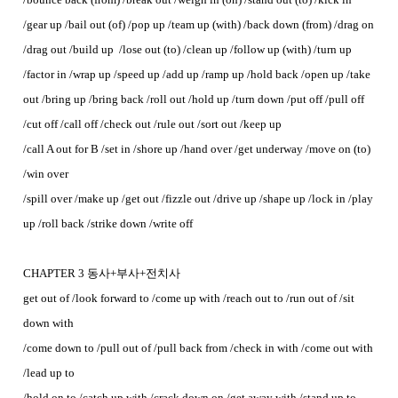
/gear up /bail out (of) /pop up /team up (with) /back down (from) /drag on
/drag out /build up /lose out (to) /clean up /follow up (with) /turn up
/factor in /wrap up /speed up /add up /ramp up /hold back /open up /take
out /bring up /bring back /roll out /hold up /turn down /put off /pull off
/cut off /call off /check out /rule out /sort out /keep up
/call A out for B /set in /shore up /hand over /get underway /move on (to)
/win over
/spill over /make up /get out /fizzle out /drive up /shape up /lock in /play
up /roll back /strike down /write off
CHAPTER 3 동사+부사+전치사
get out of /look forward to /come up with /reach out to /run out of /sit
down with
/come down to /pull out of /pull back from /check in with /come out with
/lead up to
/hold on to /catch up with /crack down on /get away with /stand up to