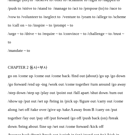
/push to /strive to /stand to /manage to /act to /propose (to) to /race to
/vow to /volunteer to /neglect to /venture to /yearn to /allege to /scheme
to /call on ~ to /inspire ~ to /prompt ~ to
/urge ~ to /drive ~ to /require ~ to /convince ~ to /challenge ~ to /trust ~
to
/mandate ~ to
CHAPTER 2 동사+부사
go on /come up /come out /come back /find out (about) /go up /go down
/go forward /end up -ing /work out /come together /turn around /go away
/step down /step up /play out /point out /fall apart /shut down /turn out
/show up /put out /set up /bring in /pick up /figure out /carry out /come
along /set off /take over /give up /take A away from B /carry on /put
together /lay out /pay off /put forward /go off /push back (on) /break
down /bring about /line up /set out /come forward /kick off
/bounce back (from) /break out /weigh in (on) /stand out (to) /kick in