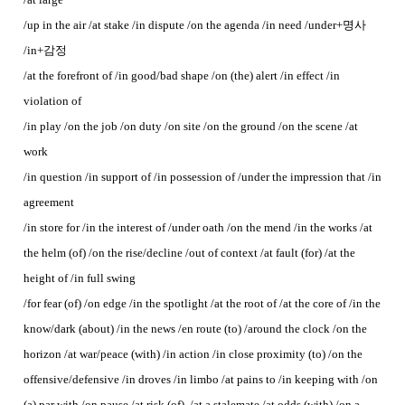
/up in the air /at stake /in dispute /on the agenda /in need /under+명사
/in+감정
/at the forefront of /in good/bad shape /on (the) alert /in effect /in
violation of
/in play /on the job /on duty /on site /on the ground /on the scene /at
work
/in question /in support of /in possession of /under the impression that /in
agreement
/in store for /in the interest of /under oath /on the mend /in the works /at
the helm (of) /on the rise/decline /out of context /at fault (for) /at the
height of /in full swing
/for fear (of) /on edge /in the spotlight /at the root of /at the core of /in the
know/dark (about) /in the news /en route (to) /around the clock /on the
horizon /at war/peace (with) /in action /in close proximity (to) /on the
offensive/defensive /in droves /in limbo /at pains to /in keeping with /on
(a) par with /on pause /at risk (of) /at a stalemate /at odds (with) /on a