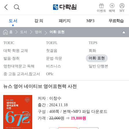
이벤트
혜택
MY
도 서
강 의
패키지
MP3
무료학습
홈
도서
영어
어휘·표현
TOEIC
TOEFL
TEPS
대학·학원 교재
첫걸음
회화
발음·청취
문법·작문
어휘·표현
영한대역문고·독해
비즈니스
일반 단행본
중·고등 교과서,참고서
OPIc
뉴스 영어 네이티브 영어표현력 사전
저자 :
이창수
출간 :
2024.11.18
구성 :
408쪽 / 본책+MP3 파일 다운로드
가격 :
22,000
원 ⇒
19,800원