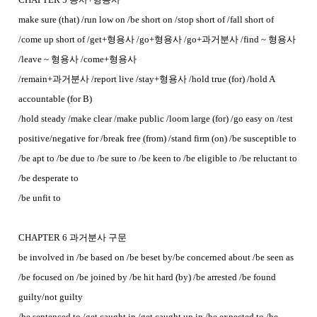
make sure (that) /run low on /be short on /stop short of /fall short of
/come up short of /get+형용사 /go+형용사 /go+과거분사 /find ~ 형용사
/leave ~ 형용사 /come+형용사
/remain+과거분사 /report live /stay+형용사 /hold true (for) /hold A
accountable (for B)
/hold steady /make clear /make public /loom large (for) /go easy on /test
positive/negative for /break free (from) /stand firm (on) /be susceptible to
/be apt to /be due to /be sure to /be keen to /be eligible to /be reluctant to
/be desperate to
/be unfit to
CHAPTER 6 과거분사 구문
be involved in /be based on /be beset by/be concerned about /be seen as
/be focused on /be joined by /be hit hard (by) /be arrested /be found
guilty/not guilty
/be sentenced to /get caught in /get caught up in /be expected to /be