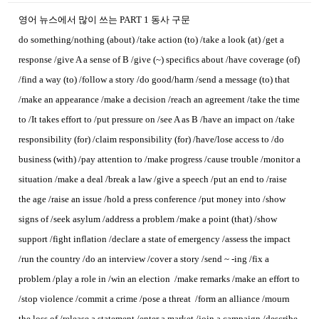
영어 뉴스에서 많이 쓰는
PART 1 동사 구문
do something/nothing (about) /take action (to) /take a look (at) /get a
response /give A a sense of B /give (~) specifics about /have coverage (of)
/find a way (to) /follow a story /do good/harm /send a message (to) that
/make an appearance /make a decision /reach an agreement /take the time
to /It takes effort to /put pressure on /see A as B /have an impact on /take
responsibility (for) /claim responsibility (for) /have/lose access to /do
business (with) /pay attention to /make progress /cause trouble /monitor a
situation /make a deal /break a law /give a speech /put an end to /raise
the age /raise an issue /hold a press conference /put money into /show
signs of /seek asylum /address a problem /make a point (that) /show
support /fight inflation /declare a state of emergency /assess the impact
/run the country /do an interview /cover a story /send ~ -ing /fix a
problem /play a role in /win an election /make remarks /make an effort to
/stop violence /commit a crime /pose a threat /form an alliance /mourn
the loss of /release a statement /enter a market /join a campaign /describe