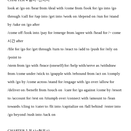
look at /go on /hear from /deal with /come from /look for /go into /go
through /call for /tap into /get into /work on /depend on /run for /stand
by /take on /go after
/come off /look into /pay for /emerge from /agree with /head for /~ come
시간 after
/file for /go for /get through /turn to /react to /add to /push for /rely on
/point to
/stem from /go with /brace (oneself) for /help with/serve as /withdraw
from /come under /stick to /grapple with /rebound from /act on /comply
with /go by /come across /stand for /engage with /go over /allow for
/deliver on /benefit from /touch on /care for /go against /come by /resort
to /account for /rest on /triumph over /connect with /amount to /lean
towards /cling to /cater to /fit into /capitalize on /fall behind /enter into
/go beyond /rush into /tack on
CHAPTER 5 동사+형용사