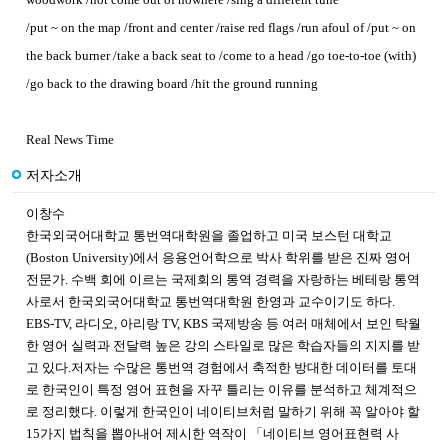
/put ~ on the map /front and center /raise red flags /run afoul of /put ~ on
the back burner /take a back seat to /come to a head /go toe-to-toe (with)
/go back to the drawing board /hit the ground running
Real News Time
저자소개
이창수
한국외국어대학교 통번역대학원을 졸업하고 미국 보스턴 대학교
(Boston University)에서 응용언어학으로 박사 학위를 받은 진짜 영어
전문가. 수백 회에 이르는 국제회의 통역 경력을 자랑하는 베테랑 통역
사로서 한국외국어대학교 통번역대학원 한영과 교수이기도 하다.
EBS-TV, 라디오, 아리랑 TV, KBS 국제방송 등 여러 매체에서 보인 탁월
한 영어 실력과 전달력 높은 강의 스타일로 많은 학습자들의 지지를 받
고 있다.저자는 수많은 통번역 경험에서 축적한 방대한 데이터를 토대
로 한국인이 특정 영어 표현을 자꾸 틀리는 이유를 분석하고 체계적으
로 정리했다. 이렇게 한국인이 네이티브처럼 말하기 위해 꼭 알아야 할
15가지 법칙을 뽑아내어 제시한 역작이 「네이티브 영어표현력 사