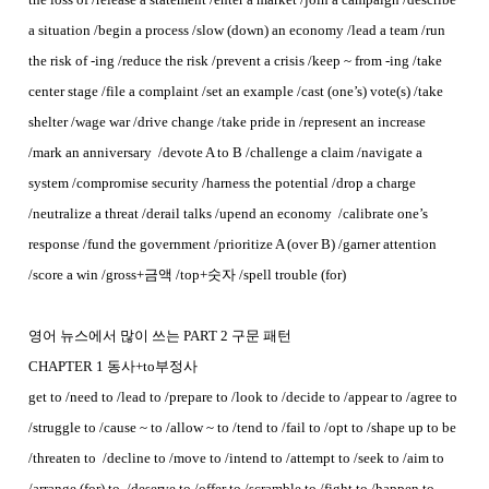
a situation /begin a process /slow (down) an economy /lead a team /run
the risk of -ing /reduce the risk /prevent a crisis /keep ~ from -ing /take
center stage /file a complaint /set an example /cast (one’s) vote(s) /take
shelter /wage war /drive change /take pride in /represent an increase
/mark an anniversary /devote A to B /challenge a claim /navigate a
system /compromise security /harness the potential /drop a charge
/neutralize a threat /derail talks /upend an economy /calibrate one’s
response /fund the government /prioritize A (over B) /garner attention
/score a win /gross+금액 /top+숫자 /spell trouble (for)
영어 뉴스에서 많이 쓰는
PART 2 구문 패턴
CHAPTER 1 동사+to부정사
get to /need to /lead to /prepare to /look to /decide to /appear to /agree to
/struggle to /cause ~ to /allow ~ to /tend to /fail to /opt to /shape up to be
/threaten to /decline to /move to /intend to /attempt to /seek to /aim to
/arrange (for) to /deserve to /offer to /scramble to /fight to /happen to