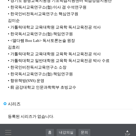
• 경기도 광명교육지원청 기초학습지원센터 학습상담지원단
• 한국독서교육연구소(협) 이사 겸 수석연구원
• 한국인비전독서교육연구소 핵심연구원
김미순
• 가톨릭대학교 교육대학원 교육학 독서교육전공 석사
• 한국독서교육연구소(협) 책임연구원
• <열다쌤 Boo Lab> 독서토론논술 원장
김효리
• 가톨릭대학교 교육대학원 교육학 독서교육전공 석사
• 가톨릭대학교 일반대학원 교육학 독서교육전공 박사 수료
• 한국인비전독서교육연구소 소장
• 한국독서교육연구소(협) 책임연구원
• 향유책방(SNS) 운영
• 前 금강대학교 인문과학학부 초빙교수
시리즈
등록된 시리즈가 없습니다.
홈
내강의실
문의