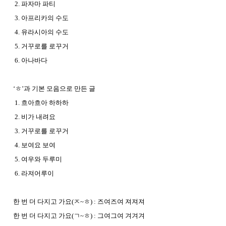
2. 파자마 파티
3. 아프리카의 수도
4. 유라시아의 수도
5. 거꾸로를 로꾸거
6. 아나바다
‘ㅎ’과 기본 모음으로 만든 글
1. 흐아흐아 하하하
2. 비가 내려요
3. 거꾸로를 로꾸거
4. 보여요 보여
5. 여우와 두루미
6. 라져어루이
한 번 더 다지고 가요(ㅈ~ㅎ) : 즈여즈여 져져져
한 번 더 다지고 가요(ㄱ~ㅎ) : 그여그여 겨겨겨