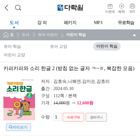
이벤트
혜택
MY
도 서
강 의
패키지
MP3
무료학습
홈
도서
유아·어린이
어린이 학습
유아 학습
유아 교양
어린이 학습
어린이 교양
카피카피와 소리 한글 2 (받침 없는 글자 ㅋ~ㅎ, 복잡한 모음)
저자 :
김효숙,나혜연,김미순,김효리
출간 :
2024.05.10
구성 :
112쪽 / 본책
가격 :
14,000
원 ⇒
12,600원
수량 :
바로구매
장바구니
미리보기