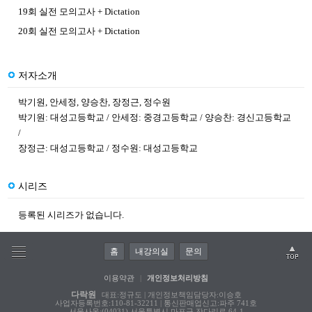
19회 실전 모의고사 + Dictation
20회 실전 모의고사 + Dictation
저자소개
박기원, 안세정, 양승찬, 장정근, 정수원
박기원
:
대성고등학교
/
안세정
:
중경고등학교
/
양승찬
:
경신고등학교
/
장정근
:
대성고등학교
/
정수원
:
대성고등학교
시리즈
등록된 시리즈가 없습니다.
홈
내강의실
문의
이용약관
|
개인정보처리방침
다락원
대표:정규도 | 개인정보책임담당자:이승호
사업자등록번호:110-81-32211 | 통신판매업신고:파주 741호
서울사옥:(04031) 서울특별시 마포구 잔다리로 64-1