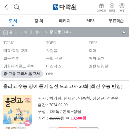
이벤트
혜택
MY
도 서
강 의
패키지
MP3
무료학습
홈
도서
영어
중·고등 교과서,참고서
TOEIC
TOEFL
TEPS
대학·학원 교재
첫걸음
회화
발음·청취
문법·작문
어휘·표현
영한대역문고·독해
비즈니스
일반 단행본
중·고등 교과서,참고서
OPIc
올리고 수능 영어 듣기 실전 모의고사 20회 (최신 수능 반영)
저자 :
박기원, 안세정, 양승찬, 장정근, 정수원
출간 :
2024.02.09
구성 :
128쪽 / 본책+정답
가격 :
15,000
원 ⇒
13,500원