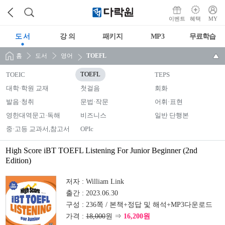
이벤트
혜택
MY
도 서
강 의
패키지
MP3
무료학습
홈
도서
영어
TOEFL
TOEIC
TOEFL
TEPS
대학·학원 교재
첫걸음
회화
발음·청취
문법·작문
어휘·표현
영한대역문고·독해
비즈니스
일반 단행본
중·고등 교과서,참고서
OPIc
High Score iBT TOEFL Listening For Junior Beginner (2nd
Edition)
저자 :
William Link
출간 :
2023.06.30
구성 :
236쪽 / 본책+정답 및 해석+MP3다운로드
가격 :
18,000
원 ⇒
16,200원