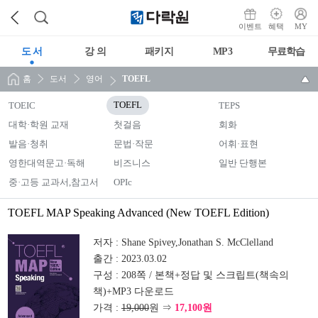
이벤트
혜택
MY
도 서
강 의
패키지
MP3
무료학습
홈
도서
영어
TOEFL
TOEIC
TOEFL
TEPS
대학·학원 교재
첫걸음
회화
발음·청취
문법·작문
어휘·표현
영한대역문고·독해
비즈니스
일반 단행본
중·고등 교과서,참고서
OPIc
TOEFL MAP Speaking Advanced (New TOEFL Edition)
저자 :
Shane Spivey,Jonathan S. McClelland
출간 :
2023.03.02
구성 :
208쪽 / 본책+정답 및 스크립트(책속의
책)+MP3 다운로드
가격 :
19,000
원 ⇒
17,100원