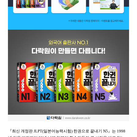
『최신 개정판 JLPT(일본어능력시험) 한권으로 끝내기 N5』는 1998