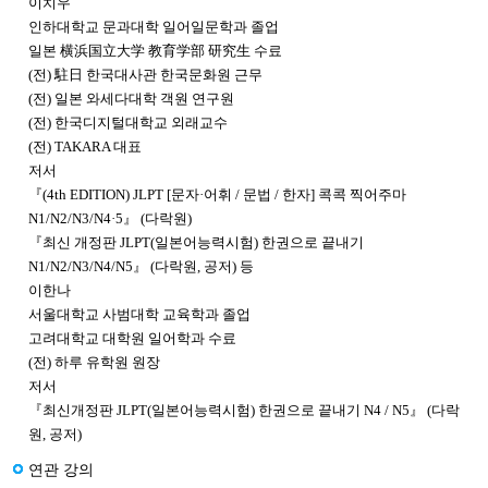
이치우
인하대학교 문과대학 일어일문학과 졸업
일본 横浜国立大学 教育学部 研究生 수료
(전) 駐日 한국대사관 한국문화원 근무
(전) 일본 와세다대학 객원 연구원
(전) 한국디지털대학교 외래교수
(전) TAKARA 대표
저서
『(4th EDITION) JLPT [문자·어휘 / 문법 / 한자] 콕콕 찍어주마
N1/N2/N3/N4·5』 (다락원)
『최신 개정판 JLPT(일본어능력시험) 한권으로 끝내기
N1/N2/N3/N4/N5』 (다락원, 공저) 등
이한나
서울대학교 사범대학 교육학과 졸업
고려대학교 대학원 일어학과 수료
(전) 하루 유학원 원장
저서
『최신개정판 JLPT(일본어능력시험) 한권으로 끝내기 N4 / N5』 (다락
원, 공저)
연관 강의