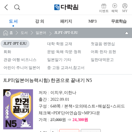
이벤트
혜택
MY
도 서
강 의
패키지
MP3
무료학습
홈
도서
일본어
JLPT·JPT·EJU
JLPT·JPT·EJU
대학·학원 교재
첫걸음·펜맨십
회화
문법·독해·작문·청취
어휘·한자·표현
관광·여행·비즈니스
일본알기·기타
일한대역문고
어린이·주니어 일본어
중·고등 교과서,참고서
JLPT(일본어능력시험) 한권으로 끝내기 N5
저자 :
이치우,이한나
출간 :
2022.09.01
구성 :
648쪽 / 본책+모의테스트+해설집+스피드
체크북+PDF단어연습장+MP3다운
가격 :
27,000
원 ⇒
24,300원