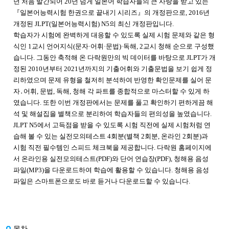
년 처음 발간되어 20년 넘게 일본어 학습자들의 큰 사랑을 받고 있는
『일본어능력시험 한권으로 끝내기 시리즈』의 개정판으로, 2016년
개정된 JLPT(일본어능력시험) N5의 최신 개정판입니다.
학습자가 시험에 완벽하게 대응할 수 있도록 실제 시험 문제와 같은 형
식인 1교시 언어지식(문자·어휘·문법)·독해, 2교시 청해 순으로 구성했
습니다. 그동안 축적해 온 다락원만의 빅 데이터를 바탕으로 JLPT가 개
정된 2010년부터 2021년까지의 기출어휘와 기출문법을 보기 쉽게 정
리하였으며 문제 유형을 철저히 분석하여 반영한 확인문제를 실어 문
자․어휘, 문법, 독해, 청해 각 파트를 종합적으로 마스터할 수 있게 하
였습니다. 또한 이번 개정판에서는 문제를 풀고 확인하기 편하게끔 해
석 및 해설집을 별책으로 분리하여 학습자들의 편의성을 높였습니다.
JLPT N5에서 고득점을 받을 수 있도록 시험 직전에 실제 시험처럼 연
습해 볼 수 있는 실전모의테스트 4회분(별책 2회분, 온라인 2회분)과
시험 직전 필수템인 스피드 체크북을 제공합니다. 다락원 홈페이지에
서 온라인용 실전모의테스트(PDF)와 단어 연습장(PDF), 청해용 음성
파일(MP3)을 다운로드하여 학습에 활용할 수 있습니다. 청해용 음성
파일은 스마트폰으로도 바로 듣거나 다운로드할 수 있습니다.
목차