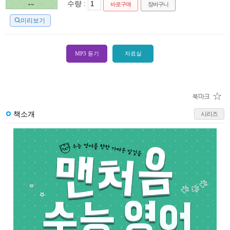
수량 :
바로구매
장바구니
미리보기
MP3 듣기
자료실
책소개
시리즈