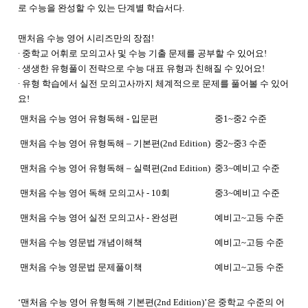
로 수능을 완성할 수 있는 단계별 학습서다.
맨처음 수능 영어 시리즈만의 장점!
∙ 중학교 어휘로 모의고사 및 수능 기출 문제를 공부할 수 있어요!
∙ 생생한 유형풀이 전략으로 수능 대표 유형과 친해질 수 있어요!
∙ 유형 학습에서 실전 모의고사까지 체계적으로 문제를 풀어볼 수 있어
요!
맨처음 수능 영어 유형독해
-
입문편
중
1~
중
2
수준
맨처음 수능 영어 유형독해
–
기본편
(2nd Edition)
중
2~
중
3
수준
맨처음 수능 영어 유형독해
–
실력편
(2nd Edition)
중
3~
예비고 수준
맨처음 수능 영어 독해 모의고사
- 10
회
중
3~
예비고 수준
맨처음 수능 영어 실전 모의고사
-
완성편
예비고
~
고등 수준
맨처음 수능 영문법 개념이해책
예비고
~
고등 수준
맨처음 수능 영문법 문제풀이책
예비고
~
고등 수준
‘맨처음 수능 영어 유형독해 기본편(2nd Edition)’은 중학교 수준의 어