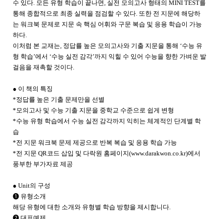
수 있다. 모든 유형 학습이 끝나면, 실전 모의고사 형태의 MINI TEST를
통해 종합적으로 최종 실력을 점검할 수 있다. 또한 전 지문에 해당하
는 워크북 문제로 지문 속 핵심 어휘와 구문 복습 및 응용 학습이 가능
하다.
이처럼 본 교재는, 정답률 높은 모의고사와 기출 지문을 통해 ‘수능 유
형 학습’에서 ‘수능 실전 감각’까지 익힐 수 있어 수능을 향한 가벼운 발
걸음을 재촉할 것이다.
● 이 책의 특징
*정답률 높은 기출 문제만을 선별
*모의고사 및 수능 기출 지문을 중학교 수준으로 쉽게 변형
*수능 유형 학습에서 수능 실전 감각까지 익히는 체계적인 단계별 학
습
*전 지문 워크북 문제 제공으로 반복 복습 및 응용 학습 가능
*전 지문 QR코드 삽입 및 다락원 홈페이지(
www.darakwon.co.kr
)에서
풍부한 부가자료 제공
● Unit의 구성
❶ 유형소개
해당 유형에 대한 소개와 유형별 학습 방향을 제시합니다.
❷ 대표예제