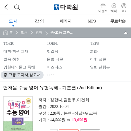
이벤트
혜택
MY
도 서
강 의
패키지
MP3
무료학습
홈
도서
영어
중·고등 교과서,참고서
TOEIC
TOEFL
TEPS
대학·학원 교재
첫걸음
회화
발음·청취
문법·작문
어휘·표현
영한대역문고·독해
비즈니스
일반 단행본
중·고등 교과서,참고서
OPIc
맨처음 수능 영어 유형독해 - 기본편 (2nd Edition)
저자 :
김한나,김현우,이건희
출간 :
2022.10.04
구성 :
228쪽 / 본책+정답+워크북
가격 :
14,500
원 ⇒
13,050원