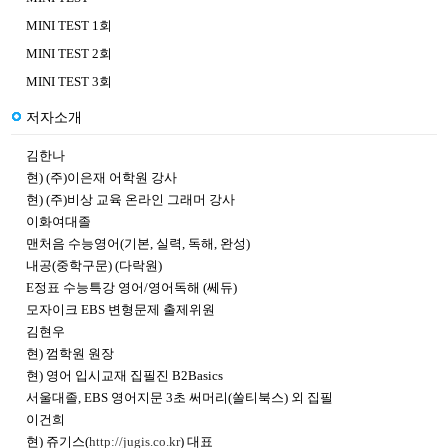
MINI TEST 1회
MINI TEST 2회
MINI TEST 3회
저자소개
김한나
현) (주)이은재 어학원 강사
현) (주)비상 교육 온라인 그래머 강사
이화여대졸
맨처음 수능영어(기본, 실력, 독해, 완성)
내공(중학구문) (다락원)
E정표 수능특강 영어/영어독해 (쎄듀)
모자이크 EBS 변형문제 출제위원
김현우
현) 껌학원 원장
현) 영어 입시교재 집필진 B2Basics
서울대졸, EBS 영어지문 3초 써머리(쏠티북스) 외 집필
이건희
현) 쥬기스(
http://jugis.co.kr
) 대표