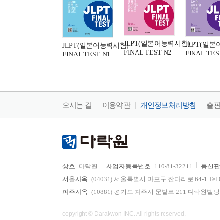
JLPT(일본어능력시험)
JLPT(일
JLPT(일본어능력시험)
FINAL TEST N2
FINAL TES
FINAL TEST N1
오시는 길
이용약관
개인정보처리방침
출
상호
다락원
사업자등록번호
110-81-32211
통신판
서울사옥
(04031) 서울특별시 마포구 잔다리로 64-1 Tel.02-736
파주사옥
(10881) 경기도 파주시 문발로 211 다락원빌딩 Tel.0
copyright © Darakwon INC. All rights reserved.