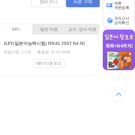
장바구니
바로 구매
제휴
쿠폰등록
모의고사
성적확인
MP3
일반 자료
교수, 강사 자료
JLPT(일본어능력시험) FINAL TEST N4·N5
파일수량: 211개
총용량: 약 381.9MB
MP3 다운로드