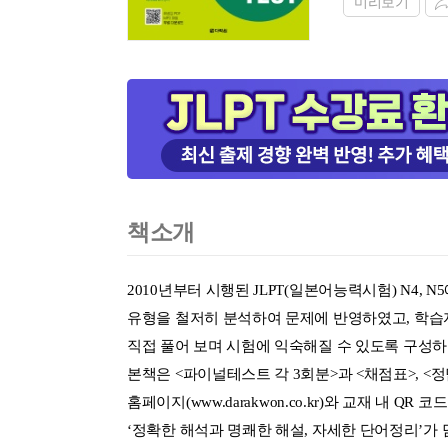
미리보기
책소개
2010년부터 시행된 JLPT(일본어능력시험) N4,
유형을 철저히 분석하여 문제에 반영하였고, 학습자
직접 풀어 보며 시험에 익숙해질 수 있도록 구성
본책은 <파이널테스트 각 3회분>과 <채점표>, <
홈페이지(
www.darakwon.co.kr
)와 교재 내 QR 코
‘정확한 해석과 명쾌한 해설, 자세한 단어정리’가 담