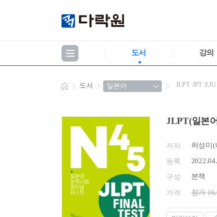
도서
강의
JLPT·JPT·EJU
도서
JLPT(일본어
허성미(
저자
2022.04
등록
본책
구성
정가 16
가격