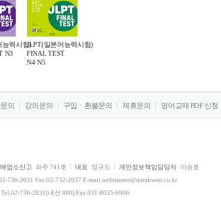
본어능력시험)
JLPT(일본어능력시험)
T N3
FINAL TEST
N4·N5
판문의
강의문의
구입ㆍ환불문의
제휴문의
영어교재 PDF 신청
매업소신고
파주 741호
대표
정규도
개인정보책임담당자
이승호
-2031 Fax.02-732-2037 E-mail.webmaster@darakwon.co.kr
2-736-2031(내선 800) Fax.031-8035-6906