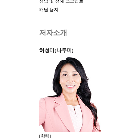
정답 및 청해 스크립트
해답 용지
저자소개
허성미(나루미)
[학력]