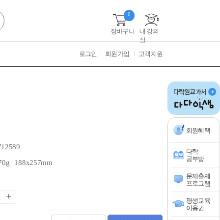
0
장바구니
내 강의
실
로그인
회원가입
고객지원
회원혜택
712589
다락
공부방
70g | 188x257mm
문제출제
프로그램
평생교육
이용권