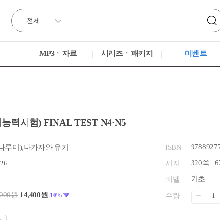
MP3ㆍ자료
시리즈ㆍ패키지
이벤트
능력시험) FINAL TEST N4·N5
9788927
나루미),나카자와 유키
ISBN
320쪽 | 6
.26
서지
기초
레벨
,000원
14,400원
10%
수량