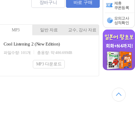
장바구니
바로 구매
제휴
쿠폰등록
모의고사
성적확인
MP3
일반 자료
교수, 강사 자료
Cool Listening 2 (New Edition)
파일수량: 101개
총용량: 약 486.69MB
MP3 다운로드