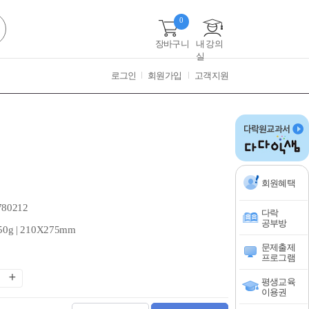
0
장바구니
내 강의
실
로그인
회원가입
고객지원
회원혜택
780212
다락
공부방
50g | 210X275mm
문제출제
프로그램
평생교육
이용권