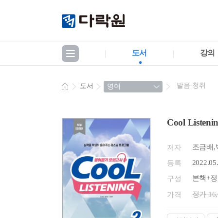
도서
강의
발음·청취
도서
Cool Listeni
조금배,
저자
2022.05
등록
본책+정
구성
정가 16
가격