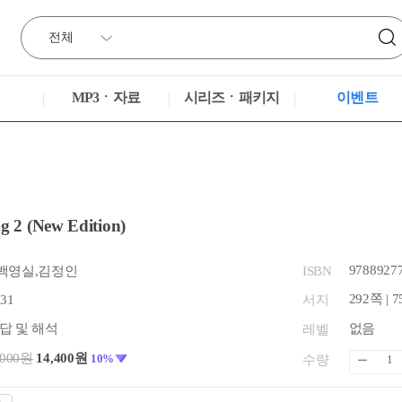
MP3ㆍ자료
시리즈ㆍ패키지
이벤트
ng 2 (New Edition)
9788927
백영실,김정인
ISBN
292쪽 | 7
.31
서지
답 및 해석
없음
레벨
,000원
14,400원
10%
수량