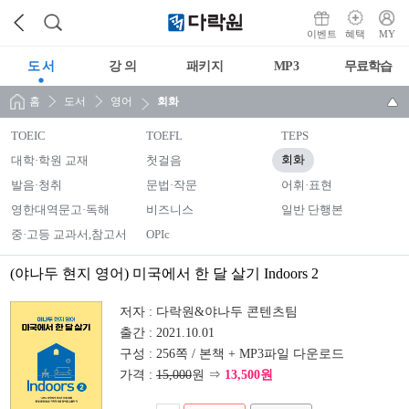
이벤트
혜택
MY
도 서
강 의
패키지
MP3
무료학습
홈
도서
영어
회화
TOEIC
TOEFL
TEPS
대학·학원 교재
첫걸음
회화
발음·청취
문법·작문
어휘·표현
영한대역문고·독해
비즈니스
일반 단행본
중·고등 교과서,참고서
OPIc
(야나두 현지 영어) 미국에서 한 달 살기 Indoors 2
저자 :
다락원&야나두 콘텐츠팀
출간 :
2021.10.01
구성 :
256쪽 / 본책 + MP3파일 다운로드
가격 :
15,000
원 ⇒
13,500원