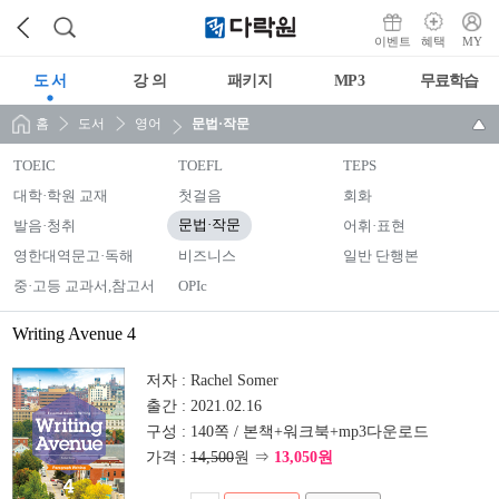
이벤트
혜택
MY
도 서
강 의
패키지
MP3
무료학습
홈
도서
영어
문법·작문
TOEIC
TOEFL
TEPS
대학·학원 교재
첫걸음
회화
발음·청취
문법·작문
어휘·표현
영한대역문고·독해
비즈니스
일반 단행본
중·고등 교과서,참고서
OPIc
Writing Avenue 4
저자 :
Rachel Somer
출간 :
2021.02.16
구성 :
140쪽 / 본책+워크북+mp3다운로드
가격 :
14,500
원 ⇒
13,050원