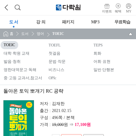
이벤트
혜택
MY
도 서
강 의
패키지
MP3
무료학습
홈
도서
영어
TOEIC
TOEIC
TOEFL
TEPS
대학·학원 교재
첫걸음
회화
발음·청취
문법·작문
어휘·표현
영한대역문고·독해
비즈니스
일반 단행본
중·고등 교과서,참고서
OPIc
돌아온 토익 뽀개기 RC 공략
저자 :
김재한
출간 :
2021.02.15
구성 :
496쪽 / 본책
가격 :
19,000
원 ⇒
17,100원