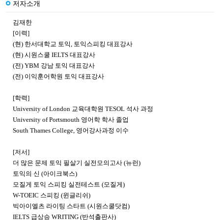
저자소개
김재한
[이력]
(현) 한서대학교 토익, 토익스피킹 대표강사
(현) 시원스쿨 IELTS 대표강사
(전) YBM 강남 토익 대표강사
(전) 이익훈어학원 토익 대표강사
[학력]
University of London 교육대학원 TESOL 석사 과정
University of Portsmouth 영어학 학사 졸업
South Thames College, 영어강사과정 이수
[저서]
더 많은 문제 토익 필살기 실전모의고사 (뉴런)
토익의 신 (아이크북스)
모질게 토익 스피킹 실전테스트 (모질게)
W-TOEIC 스피킹 (윈글리쉬)
빅아이엘츠 라이팅 스타트 (시원스쿨닷컴)
IELTS 급상승 WRITING (반석출판사)