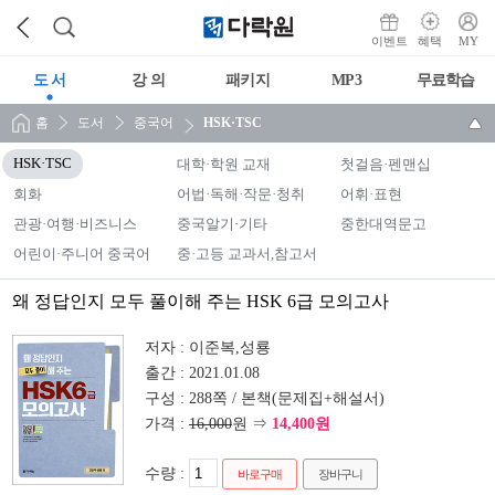
이벤트
혜택
MY
도 서
강 의
패키지
MP3
무료학습
홈
도서
중국어
HSK·TSC
HSK·TSC
대학·학원 교재
첫걸음·펜맨십
회화
어법·독해·작문·청취
어휘·표현
관광·여행·비즈니스
중국알기·기타
중한대역문고
어린이·주니어 중국어
중·고등 교과서,참고서
왜 정답인지 모두 풀이해 주는 HSK 6급 모의고사
저자 :
이준복,성룡
출간 :
2021.01.08
구성 :
288쪽 / 본책(문제집+해설서)
가격 :
16,000
원 ⇒
14,400원
수량 :
바로구매
장바구니