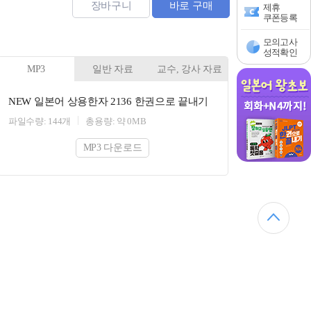
장바구니
바로 구매
제휴
쿠폰등록
모의고사
성적확인
MP3
일반 자료
교수, 강사 자료
NEW 일본어 상용한자 2136 한권으로 끝내기
파일수량: 144개
총용량: 약 0MB
MP3 다운로드