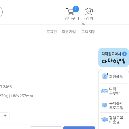
0
장바구니
내 강의
실
로그인
회원가입
고객지원
회원혜택
712466
다락
공부방
270g | 188x257mm
문제출제
프로그램
평생교육
이용권