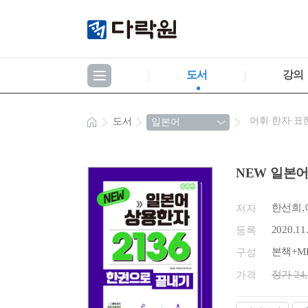
도서
강의
어휘·한자·표
도서
NEW 일본어
한선희,
저자
2020.11
등록
본책+M
구성
정가 24
가격