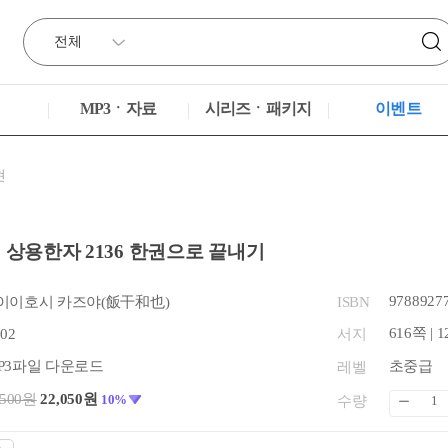
MP3ㆍ자료
시리즈ㆍ패키지
이벤트
현
 상용한자 2136 한권으로 끝내기
9788927
이이호시 카즈야(飯干和也)
ISBN
616쪽 | 1
.02
서지
P3파일 다운로드
초중급
레벨
,500원
22,050원
10%
수량