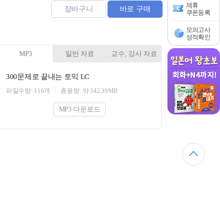
제휴
장바구니
바로 구매
쿠폰등록
모의고사
성적확인
MP3
일반 자료
교수, 강사 자료
300문제로 끝내는 토익 LC
파일수량: 116개
총용량: 약 342.39MB
MP3 다운로드