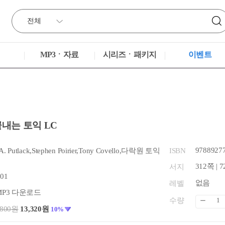
MP3ㆍ자료
시리즈ㆍ패키지
이벤트
끝내는 토익 LC
9788927
A. Putlack,Stephen Poirier,Tony Covello,다락원 토익
ISBN
312쪽 | 7
서지
.01
없음
레벨
MP3 다운로드
수량
,800원
13,320원
10%