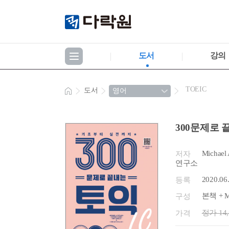
도서
강의
TOEIC
도서
300문제로 
Michael 
저자
연구소
2020.06
등록
본책 + 
구성
정가 14
가격