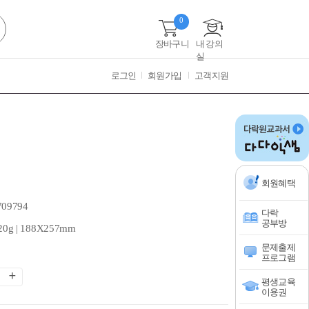
0
장바구니
내 강의
실
로그인
회원가입
고객지원
회원혜택
709794
다락
공부방
20g | 188X257mm
문제출제
프로그램
평생교육
이용권