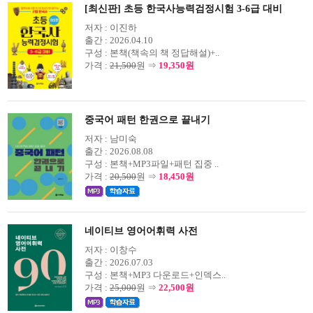
[최신판] 초등 한국사능력검정시험 3-6급 대비
저자 :
이진하
출간 :
2026.04.10
구성 :
본책(책속의 책 정답해설)+..
가격 :
21,500
원 ⇒
19,350원
중국어 패턴 한권으로 끝내기
저자 :
남미숙
출간 :
2026.08.08
구성 :
본책+MP3파일+패턴 집중 ..
가격 :
20,500
원 ⇒
18,450원
네이티브 영어어휘력 사전
저자 :
이창수
출간 :
2026.07.03
구성 :
본책+MP3 다운로드+인덱스..
가격 :
25,000
원 ⇒
22,500원