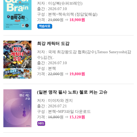
저자 :
이상복(슈퍼브레인)
출간 :
2026.07.10
구성 :
본책+책속의책 (정답및해설)
가격 :
21,000
원 ⇒
18,900원
최강 캐릭터 도감
저자 :
국제 최강왕도감 협회(감수),Tatsuo Saneyoshi(감
수),김건(..
출간 :
2026.07.10
구성 :
본책
가격 :
22,000
원 ⇒
19,800원
(일본 명작 필사 노트) 첼로 켜는 고슈
저자 :
미야자와 겐지
출간 :
2026.07.21
구성 :
본책+MP3파일 다운로드
가격 :
16,800
원 ⇒
15,120원