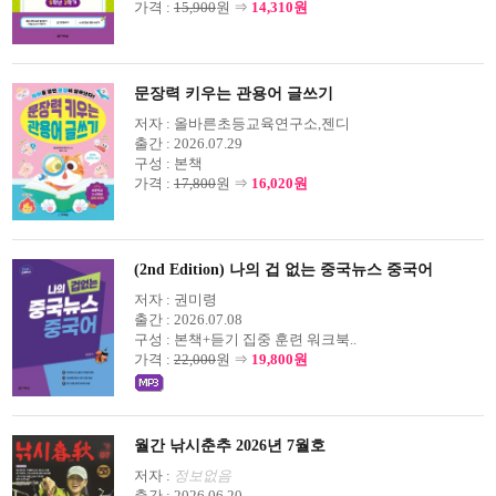
가격 :
15,900
원 ⇒
14,310원
문장력 키우는 관용어 글쓰기
저자 :
올바른초등교육연구소,젠디
출간 :
2026.07.29
구성 :
본책
가격 :
17,800
원 ⇒
16,020원
(2nd Edition) 나의 겁 없는 중국뉴스 중국어
저자 :
권미령
출간 :
2026.07.08
구성 :
본책+듣기 집중 훈련 워크북..
가격 :
22,000
원 ⇒
19,800원
월간 낚시춘추 2026년 7월호
저자 :
정보없음
출간 :
2026.06.20