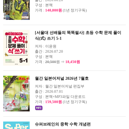
구성 :
본책
가격 :
140,000원
(1년 정기구독)
[서울대 선배들의 똑똑필사] 초등 수학 문제 풀이
식(式) 쓰기 5-1
저자 :
이윤원
출간 :
2026.07.20
구성 :
본책
가격 :
20,500
원 ⇒
18,450원
월간 일본어저널 2026년 7월호
저자 :
월간 일본어저널 편집부
출간 :
2026.07.01
구성 :
본책+MP3파일 다운로드
가격 :
159,500원
(1년 정기구독)
슈퍼브레인의 중학 수학 개념편