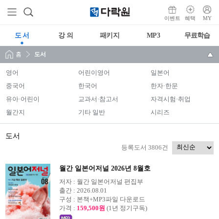
이벤트
혜택
MY
도 서
강 의
패키지
MP3
무료학습
홈
도서
영어
어린이영어
일본어
중국어
한국어
한자·한문
유아·어린이
교과서·참고서
자격시험·취업
월간지
기타 일반
시리즈
도서
등록도서 3806건
월간 일본어저널 2026년 8월호
저자 :
월간 일본어저널 편집부
출간 :
2026.08.01
구성 :
본책+MP3파일 다운로드
가격 :
159,500원
(1년 정기구독)