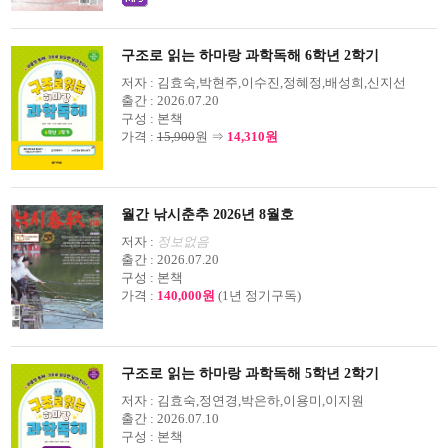
구조로 읽는 하마랑 과학독해 6학년 2학기
저자 :
김효숙,박현주,이수진,정혜정,배성희,신지선
출간 :
2026.07.20
구성 :
본책
가격 :
15,900
원 ⇒
14,310원
월간 낚시춘추 2026년 8월호
저자 :
정보없음
출간 :
2026.07.20
구성 :
본책
가격 :
140,000원
(1년 정기구독)
구조로 읽는 하마랑 과학독해 5학년 2학기
저자 :
김효숙,정연경,박은하,이용미,이지원
출간 :
2026.07.10
구성 :
본책