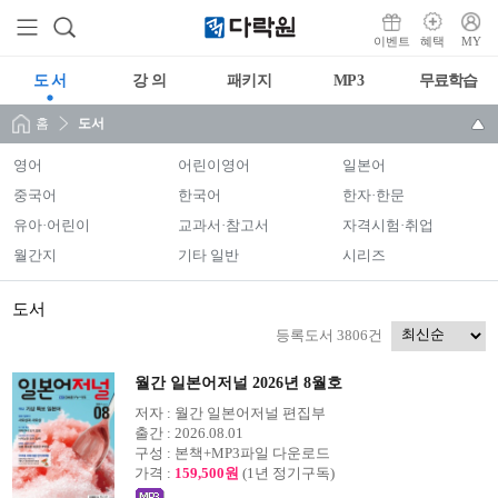
이벤트
혜택
MY
도 서
강 의
패키지
MP3
무료학습
홈
도서
영어
어린이영어
일본어
중국어
한국어
한자·한문
유아·어린이
교과서·참고서
자격시험·취업
월간지
기타 일반
시리즈
도서
등록도서 3806건
월간 일본어저널 2026년 8월호
저자 :
월간 일본어저널 편집부
출간 :
2026.08.01
구성 :
본책+MP3파일 다운로드
가격 :
159,500원
(1년 정기구독)