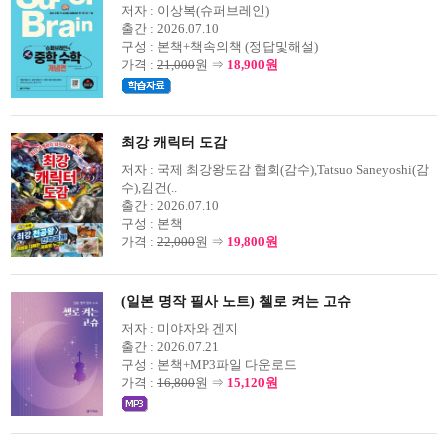
저자 :
이상복(슈퍼브레인)
출간 :
2026.07.10
구성 :
본책+책속의책 (정답및해설)
가격 :
21,000
원 ⇒
18,900원
최강 캐릭터 도감
저자 :
국제 최강왕도감 협회(감수),Tatsuo Saneyoshi(감
수),김건(..
출간 :
2026.07.10
구성 :
본책
가격 :
22,000
원 ⇒
19,800원
(일본 명작 필사 노트) 첼로 켜는 고슈
저자 :
미야자와 겐지
출간 :
2026.07.21
구성 :
본책+MP3파일 다운로드
가격 :
16,800
원 ⇒
15,120원