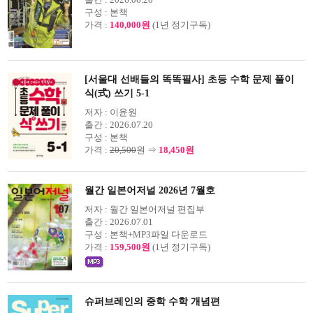
구성 :
본책
가격 :
140,000원
(1년 정기구독)
[서울대 선배들의 똑똑필사] 초등 수학 문제 풀이
식(式) 쓰기 5-1
저자 :
이윤원
출간 :
2026.07.20
구성 :
본책
가격 :
20,500
원 ⇒
18,450원
월간 일본어저널 2026년 7월호
저자 :
월간 일본어저널 편집부
출간 :
2026.07.01
구성 :
본책+MP3파일 다운로드
가격 :
159,500원
(1년 정기구독)
슈퍼브레인의 중학 수학 개념편