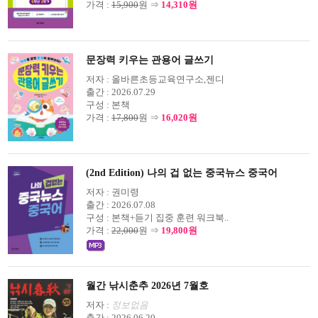
가격 :
15,900
원 ⇒
14,310원
문장력 키우는 관용어 글쓰기
저자 :
올바른초등교육연구소,젠디
출간 :
2026.07.29
구성 :
본책
가격 :
17,800
원 ⇒
16,020원
(2nd Edition) 나의 겁 없는 중국뉴스 중국어
저자 :
권미령
출간 :
2026.07.08
구성 :
본책+듣기 집중 훈련 워크북..
가격 :
22,000
원 ⇒
19,800원
월간 낚시춘추 2026년 7월호
저자 :
정보없음
출간 :
2026.06.20