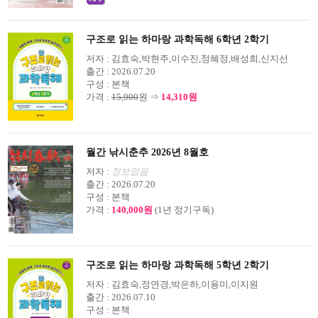
구조로 읽는 하마랑 과학독해 6학년 2학기
저자 :
김효숙,박현주,이수진,정혜정,배성희,신지선
출간 :
2026.07.20
구성 :
본책
가격 :
15,900
원 ⇒
14,310원
월간 낚시춘추 2026년 8월호
저자 :
정보없음
출간 :
2026.07.20
구성 :
본책
가격 :
140,000원
(1년 정기구독)
구조로 읽는 하마랑 과학독해 5학년 2학기
저자 :
김효숙,정연경,박은하,이용미,이지원
출간 :
2026.07.10
구성 :
본책