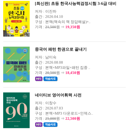
[최신판] 초등 한국사능력검정시험 3-6급 대비
저자 :
이진하
출간 :
2026.04.10
구성 :
본책(책속의 책 정답해설)+..
가격 :
21,500
원 ⇒
19,350원
중국어 패턴 한권으로 끝내기
저자 :
남미숙
출간 :
2026.08.08
구성 :
본책+MP3파일+패턴 집중 ..
가격 :
20,500
원 ⇒
18,450원
네이티브 영어어휘력 사전
저자 :
이창수
출간 :
2026.07.03
구성 :
본책+MP3 다운로드+인덱스..
가격 :
25,000
원 ⇒
22,500원