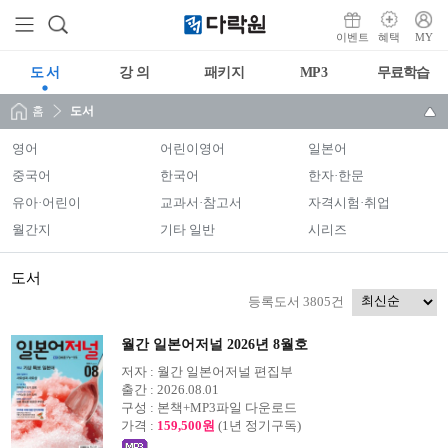
이벤트
혜택
MY
도 서
강 의
패키지
MP3
무료학습
홈
도서
영어
어린이영어
일본어
중국어
한국어
한자·한문
유아·어린이
교과서·참고서
자격시험·취업
월간지
기타 일반
시리즈
도서
등록도서 3805건
월간 일본어저널 2026년 8월호
저자 :
월간 일본어저널 편집부
출간 :
2026.08.01
구성 :
본책+MP3파일 다운로드
가격 :
159,500원
(1년 정기구독)