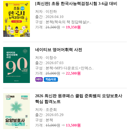
[최신판] 초등 한국사능력검정시험 3-6급 대비
저자 :
이진하
출간 :
2026.04.10
구성 :
본책(책속의 책 정답해설)+..
가격 :
21,500
원 ⇒
19,350원
네이티브 영어어휘력 사전
저자 :
이창수
출간 :
2026.07.03
구성 :
본책+MP3 다운로드+인덱스..
가격 :
25,000
원 ⇒
22,500원
2026 최신판 원큐패스 클립 준희쌤의 요양보호사
핵심 합격노트
저자 :
조준희
출간 :
2026.05.29
구성 :
본책
가격 :
15,000
원 ⇒
13,500원