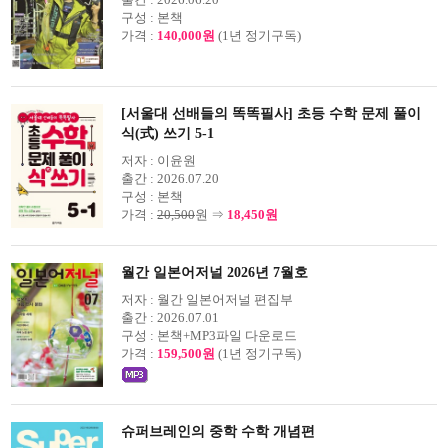
구성 :
본책
가격 :
140,000원
(1년 정기구독)
[서울대 선배들의 똑똑필사] 초등 수학 문제 풀이
식(式) 쓰기 5-1
저자 :
이윤원
출간 :
2026.07.20
구성 :
본책
가격 :
20,500
원 ⇒
18,450원
월간 일본어저널 2026년 7월호
저자 :
월간 일본어저널 편집부
출간 :
2026.07.01
구성 :
본책+MP3파일 다운로드
가격 :
159,500원
(1년 정기구독)
슈퍼브레인의 중학 수학 개념편