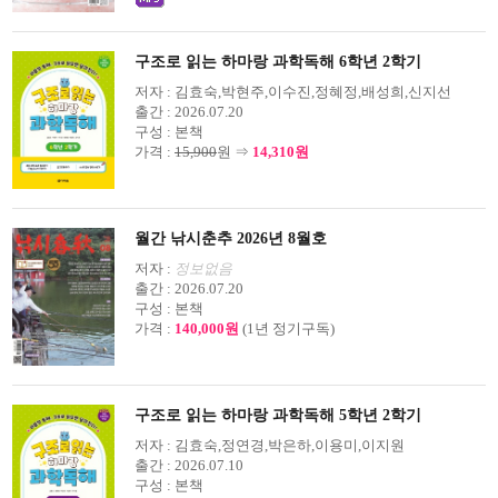
구조로 읽는 하마랑 과학독해 6학년 2학기
저자 :
김효숙,박현주,이수진,정혜정,배성희,신지선
출간 :
2026.07.20
구성 :
본책
가격 :
15,900
원 ⇒
14,310원
월간 낚시춘추 2026년 8월호
저자 :
정보없음
출간 :
2026.07.20
구성 :
본책
가격 :
140,000원
(1년 정기구독)
구조로 읽는 하마랑 과학독해 5학년 2학기
저자 :
김효숙,정연경,박은하,이용미,이지원
출간 :
2026.07.10
구성 :
본책