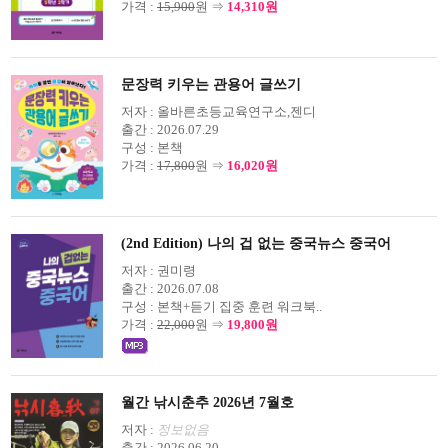
가격 :
15,900
원 ⇒
14,310원
문장력 키우는 관용어 글쓰기
저자 :
올바른초등교육연구소,젠디
출간 :
2026.07.29
구성 :
본책
가격 :
17,800
원 ⇒
16,020원
(2nd Edition) 나의 겁 없는 중국뉴스 중국어
저자 :
권미령
출간 :
2026.07.08
구성 :
본책+듣기 집중 훈련 워크북..
가격 :
22,000
원 ⇒
19,800원
월간 낚시춘추 2026년 7월호
저자 :
정보없음
출간 :
2026.06.20