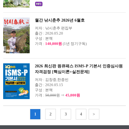
월간 낚시춘추 2026년 6월호
저자 :
낚시춘추 편집부
출간 :
2026.05.20
구성 :
본책
가격 :
140,000원
(1년 정기구독)
2026 최신판 원큐패스 ISMS-P 기본서 인증심사원
자격검정 [핵심이론+실전문제]
저자 :
김창중,한종빈
출간 :
2026.05.15
구성 :
본책
가격 :
50,000
원 ⇒
45,000원
1
2
3
4
>