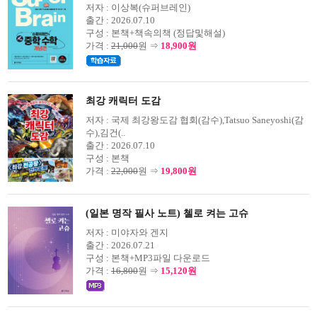
저자 :
이상복(슈퍼브레인)
출간 :
2026.07.10
구성 :
본책+책속의책 (정답및해설)
가격 :
21,000
원 ⇒
18,900원
최강 캐릭터 도감
저자 :
국제 최강왕도감 협회(감수),Tatsuo Saneyoshi(감
수),김건(..
출간 :
2026.07.10
구성 :
본책
가격 :
22,000
원 ⇒
19,800원
(일본 명작 필사 노트) 첼로 켜는 고슈
저자 :
미야자와 겐지
출간 :
2026.07.21
구성 :
본책+MP3파일 다운로드
가격 :
16,800
원 ⇒
15,120원