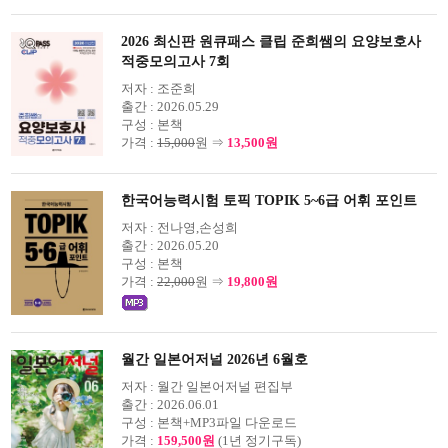
2026 최신판 원큐패스 클립 준희쌤의 요양보호사
적중모의고사 7회
저자 :
조준희
출간 :
2026.05.29
구성 :
본책
가격 :
15,000
원 ⇒
13,500원
한국어능력시험 토픽 TOPIK 5~6급 어휘 포인트
저자 :
전나영,손성희
출간 :
2026.05.20
구성 :
본책
가격 :
22,000
원 ⇒
19,800원
월간 일본어저널 2026년 6월호
저자 :
월간 일본어저널 편집부
출간 :
2026.06.01
구성 :
본책+MP3파일 다운로드
가격 :
159,500원
(1년 정기구독)