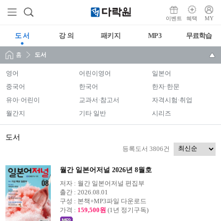
이벤트
혜택
MY
도 서
강 의
패키지
MP3
무료학습
홈
도서
영어
어린이영어
일본어
중국어
한국어
한자·한문
유아·어린이
교과서·참고서
자격시험·취업
월간지
기타 일반
시리즈
도서
등록도서 3806건
월간 일본어저널 2026년 8월호
저자 :
월간 일본어저널 편집부
출간 :
2026.08.01
구성 :
본책+MP3파일 다운로드
가격 :
159,500원
(1년 정기구독)