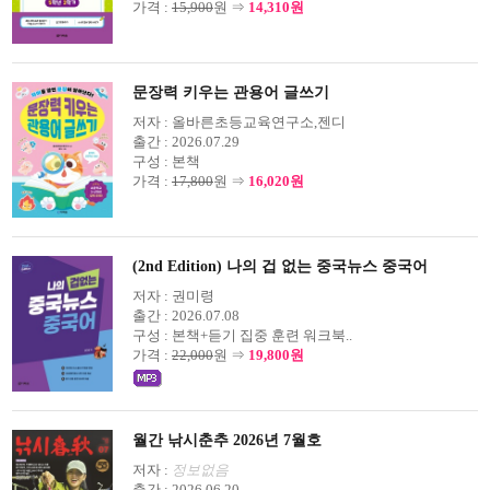
가격 :
15,900
원 ⇒
14,310원
문장력 키우는 관용어 글쓰기
저자 :
올바른초등교육연구소,젠디
출간 :
2026.07.29
구성 :
본책
가격 :
17,800
원 ⇒
16,020원
(2nd Edition) 나의 겁 없는 중국뉴스 중국어
저자 :
권미령
출간 :
2026.07.08
구성 :
본책+듣기 집중 훈련 워크북..
가격 :
22,000
원 ⇒
19,800원
월간 낚시춘추 2026년 7월호
저자 :
정보없음
출간 :
2026.06.20