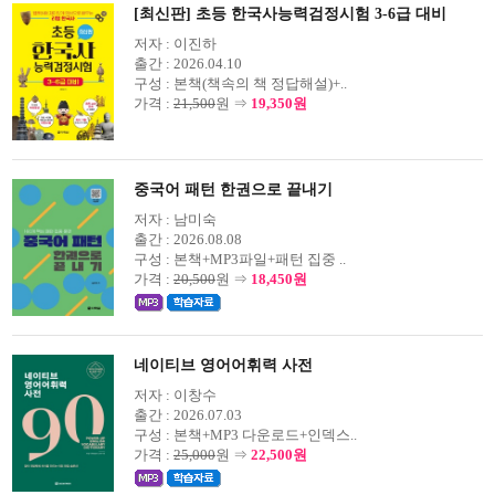
[최신판] 초등 한국사능력검정시험 3-6급 대비
저자 :
이진하
출간 :
2026.04.10
구성 :
본책(책속의 책 정답해설)+..
가격 :
21,500
원 ⇒
19,350원
중국어 패턴 한권으로 끝내기
저자 :
남미숙
출간 :
2026.08.08
구성 :
본책+MP3파일+패턴 집중 ..
가격 :
20,500
원 ⇒
18,450원
네이티브 영어어휘력 사전
저자 :
이창수
출간 :
2026.07.03
구성 :
본책+MP3 다운로드+인덱스..
가격 :
25,000
원 ⇒
22,500원