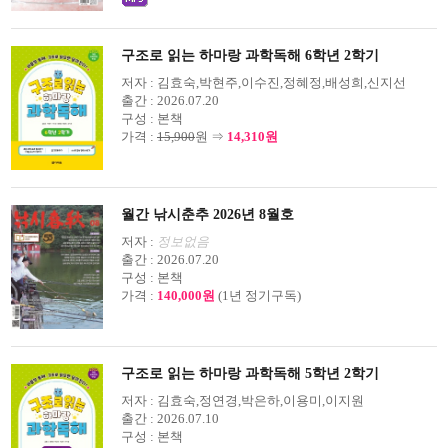
구조로 읽는 하마랑 과학독해 6학년 2학기
저자 :
김효숙,박현주,이수진,정혜정,배성희,신지선
출간 :
2026.07.20
구성 :
본책
가격 :
15,900
원 ⇒
14,310원
월간 낚시춘추 2026년 8월호
저자 :
정보없음
출간 :
2026.07.20
구성 :
본책
가격 :
140,000원
(1년 정기구독)
구조로 읽는 하마랑 과학독해 5학년 2학기
저자 :
김효숙,정연경,박은하,이용미,이지원
출간 :
2026.07.10
구성 :
본책