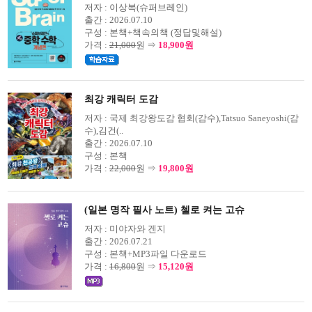
저자 :
이상복(슈퍼브레인)
출간 :
2026.07.10
구성 :
본책+책속의책 (정답및해설)
가격 :
21,000
원 ⇒
18,900원
최강 캐릭터 도감
저자 :
국제 최강왕도감 협회(감수),Tatsuo Saneyoshi(감
수),김건(..
출간 :
2026.07.10
구성 :
본책
가격 :
22,000
원 ⇒
19,800원
(일본 명작 필사 노트) 첼로 켜는 고슈
저자 :
미야자와 겐지
출간 :
2026.07.21
구성 :
본책+MP3파일 다운로드
가격 :
16,800
원 ⇒
15,120원