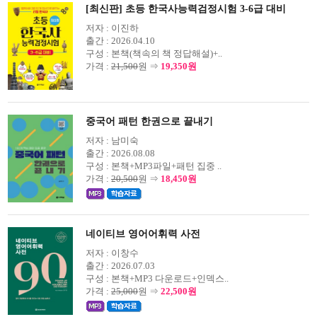
[최신판] 초등 한국사능력검정시험 3-6급 대비
저자 :
이진하
출간 :
2026.04.10
구성 :
본책(책속의 책 정답해설)+..
가격 :
21,500
원 ⇒
19,350원
중국어 패턴 한권으로 끝내기
저자 :
남미숙
출간 :
2026.08.08
구성 :
본책+MP3파일+패턴 집중 ..
가격 :
20,500
원 ⇒
18,450원
네이티브 영어어휘력 사전
저자 :
이창수
출간 :
2026.07.03
구성 :
본책+MP3 다운로드+인덱스..
가격 :
25,000
원 ⇒
22,500원