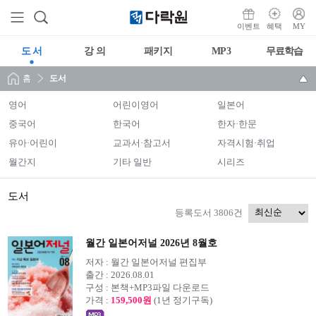
이벤트
혜택
MY
도 서
강 의
패키지
MP3
무료학습
홈
도서
영어
어린이영어
일본어
중국어
한국어
한자·한문
유아·어린이
교과서·참고서
자격시험·취업
월간지
기타 일반
시리즈
도서
등록도서 3806건
월간 일본어저널 2026년 8월호
저자 :
월간 일본어저널 편집부
출간 :
2026.08.01
구성 :
본책+MP3파일 다운로드
가격 :
159,500원
(1년 정기구독)