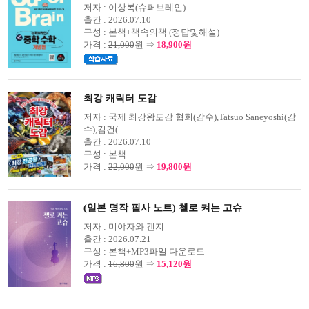
저자 :
이상복(슈퍼브레인)
출간 :
2026.07.10
구성 :
본책+책속의책 (정답및해설)
가격 :
21,000
원 ⇒
18,900원
최강 캐릭터 도감
저자 :
국제 최강왕도감 협회(감수),Tatsuo Saneyoshi(감
수),김건(..
출간 :
2026.07.10
구성 :
본책
가격 :
22,000
원 ⇒
19,800원
(일본 명작 필사 노트) 첼로 켜는 고슈
저자 :
미야자와 겐지
출간 :
2026.07.21
구성 :
본책+MP3파일 다운로드
가격 :
16,800
원 ⇒
15,120원