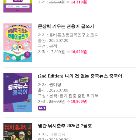
가격 :
15,900
원 ⇒
14,310원
문장력 키우는 관용어 글쓰기
저자 :
올바른초등교육연구소,젠디
출간 :
2026.07.29
구성 :
본책
가격 :
17,800
원 ⇒
16,020원
(2nd Edition) 나의 겁 없는 중국뉴스 중국어
저자 :
권미령
출간 :
2026.07.08
구성 :
본책+듣기 집중 훈련 워크북..
가격 :
22,000
원 ⇒
19,800원
월간 낚시춘추 2026년 7월호
저자 :
정보없음
출간 :
2026.06.20