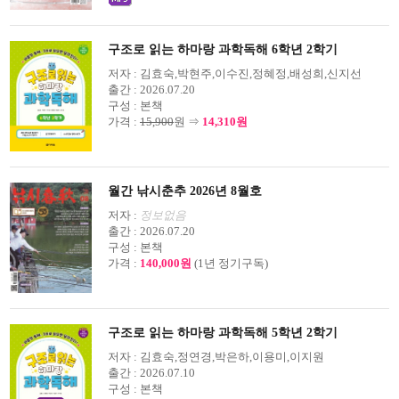
구조로 읽는 하마랑 과학독해 6학년 2학기
저자 :
김효숙,박현주,이수진,정혜정,배성희,신지선
출간 :
2026.07.20
구성 :
본책
가격 :
15,900
원 ⇒
14,310원
월간 낚시춘추 2026년 8월호
저자 :
정보없음
출간 :
2026.07.20
구성 :
본책
가격 :
140,000원
(1년 정기구독)
구조로 읽는 하마랑 과학독해 5학년 2학기
저자 :
김효숙,정연경,박은하,이용미,이지원
출간 :
2026.07.10
구성 :
본책