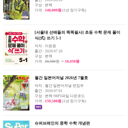
구성 :
본책
가격 :
140,000원
(1년 정기구독)
[서울대 선배들의 똑똑필사] 초등 수학 문제 풀이
식(式) 쓰기 5-1
저자 :
이윤원
출간 :
2026.07.20
구성 :
본책
가격 :
20,500
원 ⇒
18,450원
월간 일본어저널 2026년 7월호
저자 :
월간 일본어저널 편집부
출간 :
2026.07.01
구성 :
본책+MP3파일 다운로드
가격 :
159,500원
(1년 정기구독)
슈퍼브레인의 중학 수학 개념편