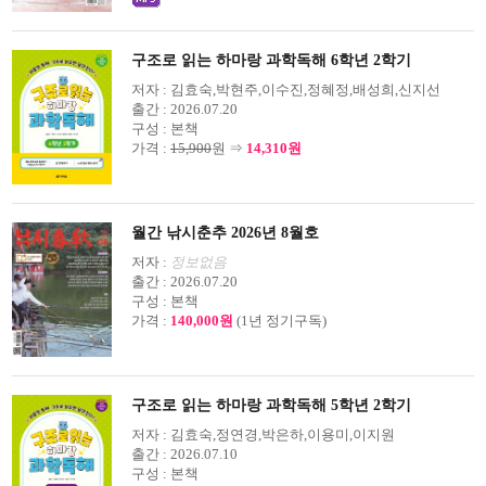
구조로 읽는 하마랑 과학독해 6학년 2학기
저자 :
김효숙,박현주,이수진,정혜정,배성희,신지선
출간 :
2026.07.20
구성 :
본책
가격 :
15,900
원 ⇒
14,310원
월간 낚시춘추 2026년 8월호
저자 :
정보없음
출간 :
2026.07.20
구성 :
본책
가격 :
140,000원
(1년 정기구독)
구조로 읽는 하마랑 과학독해 5학년 2학기
저자 :
김효숙,정연경,박은하,이용미,이지원
출간 :
2026.07.10
구성 :
본책