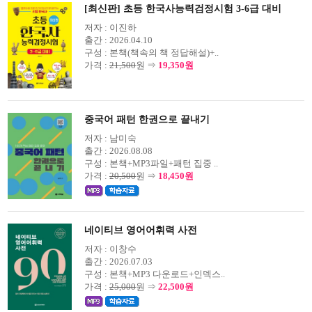
[최신판] 초등 한국사능력검정시험 3-6급 대비
저자 :
이진하
출간 :
2026.04.10
구성 :
본책(책속의 책 정답해설)+..
가격 :
21,500
원 ⇒
19,350원
중국어 패턴 한권으로 끝내기
저자 :
남미숙
출간 :
2026.08.08
구성 :
본책+MP3파일+패턴 집중 ..
가격 :
20,500
원 ⇒
18,450원
네이티브 영어어휘력 사전
저자 :
이창수
출간 :
2026.07.03
구성 :
본책+MP3 다운로드+인덱스..
가격 :
25,000
원 ⇒
22,500원