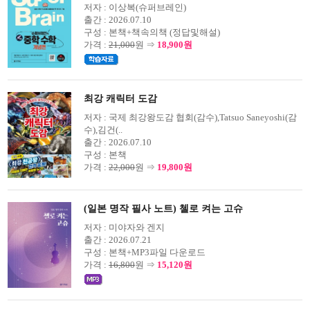
저자 :
이상복(슈퍼브레인)
출간 :
2026.07.10
구성 :
본책+책속의책 (정답및해설)
가격 :
21,000
원 ⇒
18,900원
최강 캐릭터 도감
저자 :
국제 최강왕도감 협회(감수),Tatsuo Saneyoshi(감
수),김건(..
출간 :
2026.07.10
구성 :
본책
가격 :
22,000
원 ⇒
19,800원
(일본 명작 필사 노트) 첼로 켜는 고슈
저자 :
미야자와 겐지
출간 :
2026.07.21
구성 :
본책+MP3파일 다운로드
가격 :
16,800
원 ⇒
15,120원