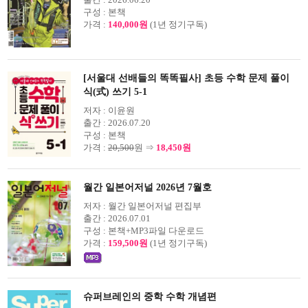
구성 :
본책
가격 :
140,000원
(1년 정기구독)
[서울대 선배들의 똑똑필사] 초등 수학 문제 풀이
식(式) 쓰기 5-1
저자 :
이윤원
출간 :
2026.07.20
구성 :
본책
가격 :
20,500
원 ⇒
18,450원
월간 일본어저널 2026년 7월호
저자 :
월간 일본어저널 편집부
출간 :
2026.07.01
구성 :
본책+MP3파일 다운로드
가격 :
159,500원
(1년 정기구독)
슈퍼브레인의 중학 수학 개념편