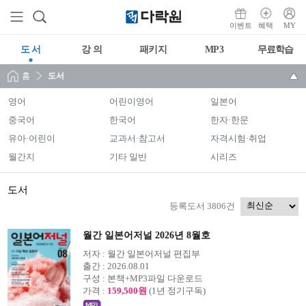
이벤트
혜택
MY
도 서
강 의
패키지
MP3
무료학습
홈
도서
영어
어린이영어
일본어
중국어
한국어
한자·한문
유아·어린이
교과서·참고서
자격시험·취업
월간지
기타 일반
시리즈
도서
등록도서 3806건
월간 일본어저널 2026년 8월호
저자 :
월간 일본어저널 편집부
출간 :
2026.08.01
구성 :
본책+MP3파일 다운로드
가격 :
159,500원
(1년 정기구독)