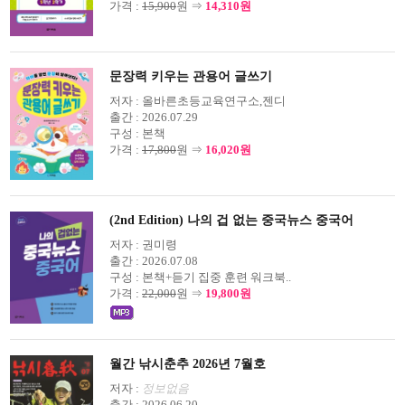
가격 :
15,900
원 ⇒
14,310원
문장력 키우는 관용어 글쓰기
저자 :
올바른초등교육연구소,젠디
출간 :
2026.07.29
구성 :
본책
가격 :
17,800
원 ⇒
16,020원
(2nd Edition) 나의 겁 없는 중국뉴스 중국어
저자 :
권미령
출간 :
2026.07.08
구성 :
본책+듣기 집중 훈련 워크북..
가격 :
22,000
원 ⇒
19,800원
월간 낚시춘추 2026년 7월호
저자 :
정보없음
출간 :
2026.06.20