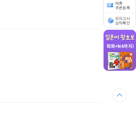
제휴
쿠폰등록
모의고사
성적확인