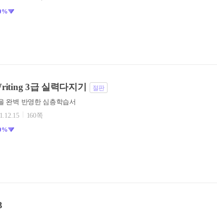
0%
 Writing 3급 실력다지기
절판
형을 완벽 반영한 심층학습서
1.12.15
160쪽
0%
3