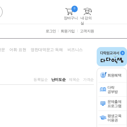
0
장바구니
내 강의
실
로그인
회원가입
고객지원
작문
어휘·표현
영한대역문고·독해
비즈니스
회원혜택
등록일순
난이도순
제목순
가격순
다락
공부방
문제출제
프로그램
평생교육
이용권