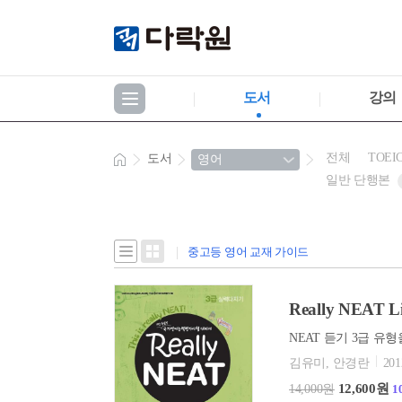
도서
강의
전체
TOEI
도서
일반 단행본
중고등 영어 교재 가이드
Really NEAT
NEAT 듣기 3급 유
김유미, 안경란
201
12,600원
14,000원
1