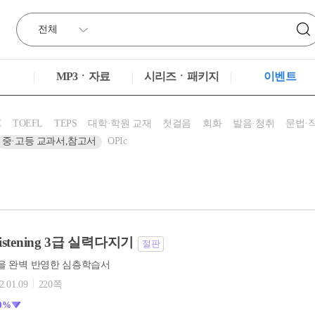
MP3ㆍ자료
시리즈ㆍ패키지
이벤트
C
TOEFL
TEPS
대학·학원 교재
첫걸음
회화
발음·청취
문법·
중·고등 교과서,참고서
OPIc
 Listening 3급 실력다지기
절판
형을 완벽 반영한 심층학습서
2.01.09
220쪽
0%