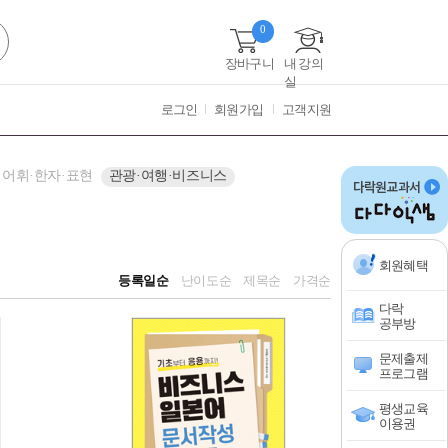
0
장바구니
내 강의
실
로그인
회원가입
고객지원
어휘·한자·표현
관광·여행·비즈니스
회원혜택
등록일순
난이도순
제목순
가격순
다락
공부방
문제출제
프로그램
평생교육
이용권