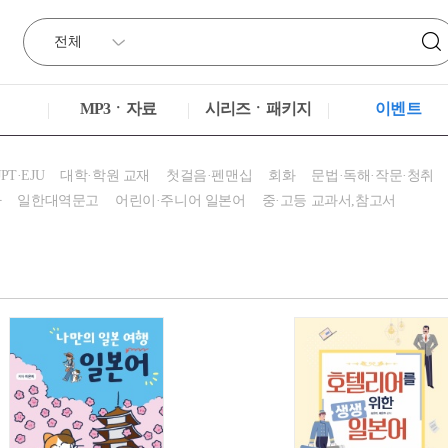
MP3ㆍ자료
시리즈ㆍ패키지
이벤트
JPT·EJU
대학·학원 교재
첫걸음·펜맨십
회화
문법·독해·작문·청취
타
일한대역문고
어린이·주니어 일본어
중·고등 교과서,참고서