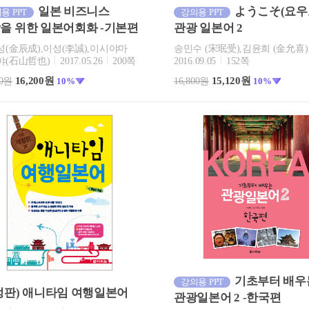
일본 비즈니스
ようこそ(요우
용 PPT
강의용 PPT
을 위한 일본어회화 -기본편
관광 일본어 2
(金辰成),이성(李誠),이시야마
송민수 (宋珉受),김윤희 (金允喜)
야(石山哲也)
2017.05.26
200쪽
2016.09.05
152쪽
16,200원
15,120원
00원
10%
16,800원
10%
기초부터 배우
강의용 PPT
정판) 애니타임 여행일본어
관광일본어 2 -한국편