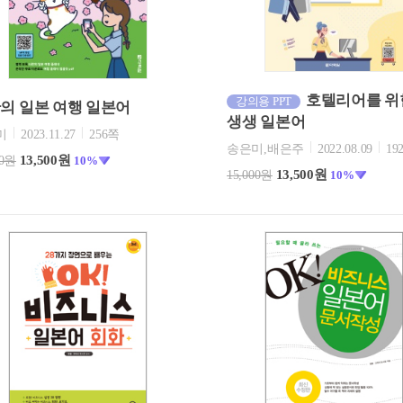
호텔리어를 위
강의용 PPT
의 일본 여행 일본어
생생 일본어
미
2023.11.27
256쪽
송은미,배은주
2022.08.09
19
13,500원
00원
10%
13,500원
15,000원
10%