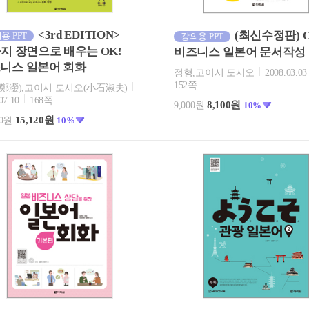
<3rd EDITION>
(최신수정판) O
용 PPT
강의용 PPT
가지 장면으로 배우는 OK!
비즈니스 일본어 문서작성
니스 일본어 회화
정형,고이시 도시오
2008.03.03
152쪽
鄭灐),고이시 도시오(小石淑夫)
07.10
168쪽
8,100원
9,000원
10%
15,120원
00원
10%