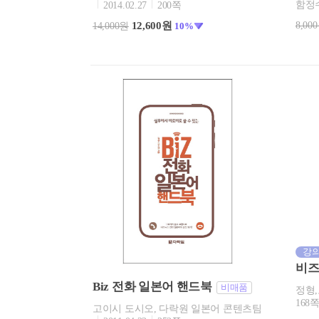
함정
2014.02.27
200쪽
8,00
12,600원
14,000원
10%
강의
비즈
Biz 전화 일본어 핸드북
비매품
정형
168
고이시 도시오, 다락원 일본어 콘텐츠팀