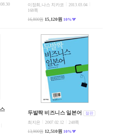
.08.30
이정희,나스 치카코
2013.03.04
168쪽
15,120원
16,800원
10%
니스
두발짝 비즈니스 일본어
절판
최지은
2007.02.12
248쪽
12,510원
13,900원
10%