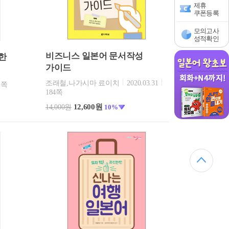
제휴
쿠폰등록
모의고사
성적확인
비즈니스 일본어 문서작성
한
가이드
조래철,나가시마 료이치
2020.03.31
2쪽
184쪽
12,600원
14,000원
10%