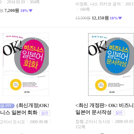
수
2014.02.03
304쪽
이정희, 나스 치카코 공저
2013
160쪽
7,200원
0원
10%
12,150원
13,500원
10%
(최신개정)OK!
<최신 개정판> OK! 비즈
용 PPT
일본어 문서작성
니스 일본어 회화
절판
절판
정형,고이시 도시오
2008.03.03
,고이시 도시오
2008.09.08
152쪽
쪽