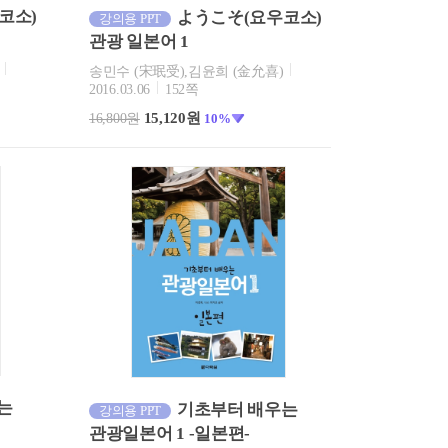
코소)
ようこそ(요우코소)
강의용 PPT
관광 일본어 1
송민수 (宋珉受),김윤희 (金允喜)
2016.03.06
152쪽
15,120원
16,800원
10%
는
기초부터 배우는
강의용 PPT
관광일본어 1 -일본편-