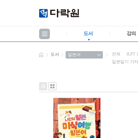
도서
강의
전체
JLPT·
도서
일본알기·기