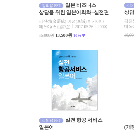
일본 비즈니스
강의
강의용 PPT
상담
상담을 위한 일본어회화 -실전편
김진성
김진성(金辰成),이성(李誠),이시야마
데쓰
데쓰야(石山哲也)
2017.05.26
200쪽
18,0
13,500원
15,000원
10%
실전 항공 서비스
강의용 PPT
(개
일본어