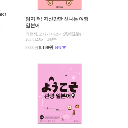
K!
엄지 척! 자신만만 신나는 여행
일본어
최윤정,오자키 다쓰지(尾崎達治)
2017.12.05
240쪽
8,100원
9,000원
10%