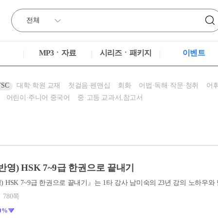
MP3ㆍ자료
시리즈ㆍ패키지
이벤트
TSC
대학·학원 교재
첫걸음·펜맨십
회화
어법·독해·작문·청취
어휘
어린이·주니어 중국어
중·고등 교과서,참고서
벽 반영) HSK 7~9급 한권으로 끝내기
780쪽
0%