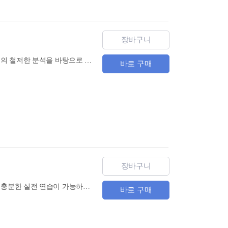
장바구니
『HSK 7~9급 한권으로 끝내기』는 1타 강사 남미숙의 21년 강의 노하우와 남미숙 중국어연구소의 철저한 분석을 바탕으로 시험 합격을 위한 최적의 내용으로 구성했습니다. 제1회 HSK 7~9급 시험에서 100% 합격생을 배출한 출제 경향 분석 역량과 21년간 축적된 데이터, 그리고 한국과 중국 베타테스트를 바탕으로 HSK를 정복할 수 있는 완벽한 솔루션을 체계화했습니다.
바로 구매
장바구니
『HSK 7~9급 최강적중 모의고사』는 시험을 철저히 분석해서 만든 양질의 모의고사 3회분으로 충분한 실전 연습이 가능하도록 했고, 각 문제마다 친절하고 꼼꼼한 해설뿐만 아니라 새 단어, 알아두면 좋은 구문과 예시, 수준별 모범 답안까지 학습자에게 필요한 내용을 아낌 없이 담았습니다.
바로 구매