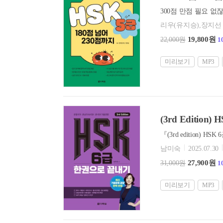
리우(유지승),장지선
19,800원
22,000원
1
미리보기
MP3
(3rd Editio
남미숙
2025.07.30
27,900원
31,000원
1
미리보기
MP3