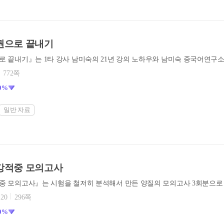
한권으로 끝내기
772쪽
0%
일반 자료
최강적중 모의고사
.20
296쪽
0%