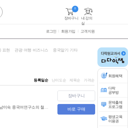
0
장바구니
내 강의
실
로그인
회원가입
고객지원
·표현
관광·여행·비즈니스
중국알기·기타
회원혜택
등록일순
난이도순
제목순
가격순
다락
공부방
장바구니
문제출제
프로그램
『(HSK 3.0 완벽 반영) HSK 7~9급 한권으로 끝내기』는 1타 강사 남미숙의 23년 강의 노하우와 남미숙 중국어연구소의 철저한 분석을 바탕으로 시험 합격을 위한 최적의 내용으로 구성했습니다. 제1회 HSK 7~9급 시험에서 100% 합격생을 배출한 출제 경향 분석 역량과 23년간 축적된 데이터, 그리고 한국과 중국 베타테스트를 바탕으로 HSK를 정복할 수 있는 완벽한 솔루션을 체계화했습니다.
바로 구매
평생교육
이용권