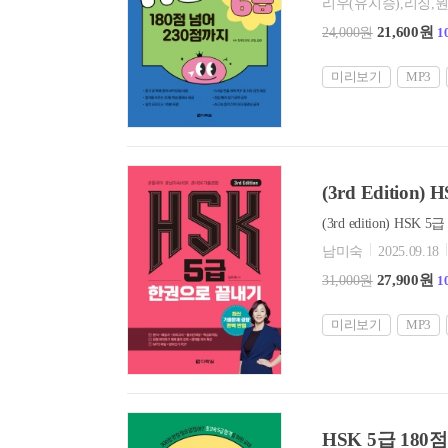
리우(유지승),리징,
21,600원
24,000원
1
미리보기
MP3
(3rd Editio
남미숙
2025.09.18
27,900원
31,000원
1
미리보기
MP3
HSK 5급 180