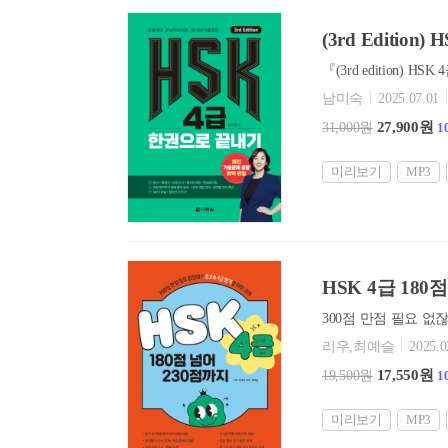
(3rd Editio
남미숙
2025.07.01
27,900원
31,000원
1
미리보기
MP3
HSK 4급 180
리우,최예슬
2025.0
17,550원
19,500원
1
미리보기
MP3