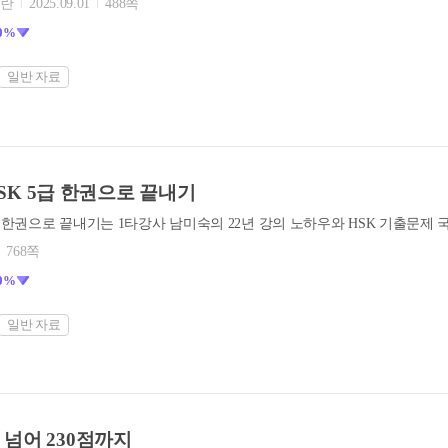
원란
2025.09.01
488쪽
0%
일반 자료
n) HSK 5급 한권으로 끝내기
768쪽
0%
일반 자료
점 넘어 230점까지