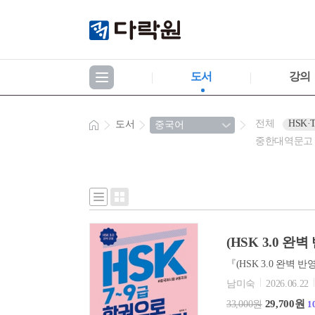
도서
강의
전체
HSK·
도서
중한대역문고
(HSK 3.0 완
남미숙
2026.06.22
29,700원
33,000원
1