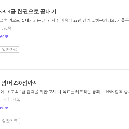
n) HSK 4급 한권으로 끝내기
792쪽
0%
일반 자료
점 넘어 230점까지
2.07
256쪽
0%
일반 자료