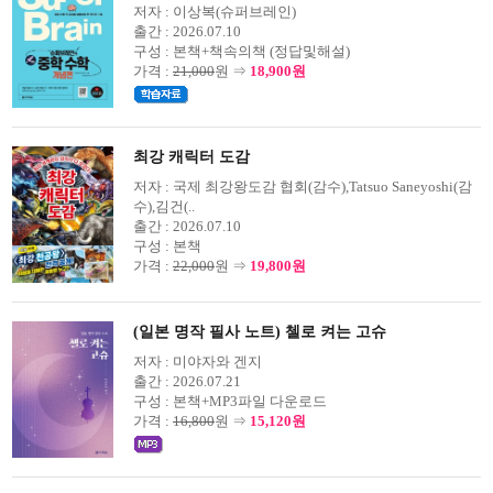
저자 :
이상복(슈퍼브레인)
출간 :
2026.07.10
구성 :
본책+책속의책 (정답및해설)
가격 :
21,000
원 ⇒
18,900원
최강 캐릭터 도감
저자 :
국제 최강왕도감 협회(감수),Tatsuo Saneyoshi(감
수),김건(..
출간 :
2026.07.10
구성 :
본책
가격 :
22,000
원 ⇒
19,800원
(일본 명작 필사 노트) 첼로 켜는 고슈
저자 :
미야자와 겐지
출간 :
2026.07.21
구성 :
본책+MP3파일 다운로드
가격 :
16,800
원 ⇒
15,120원