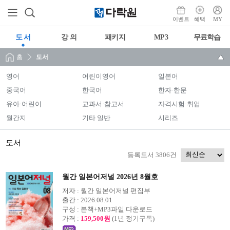
이벤트
혜택
MY
도 서
강 의
패키지
MP3
무료학습
홈
도서
영어
어린이영어
일본어
중국어
한국어
한자·한문
유아·어린이
교과서·참고서
자격시험·취업
월간지
기타 일반
시리즈
도서
등록도서 3806건
월간 일본어저널 2026년 8월호
저자 :
월간 일본어저널 편집부
출간 :
2026.08.01
구성 :
본책+MP3파일 다운로드
가격 :
159,500원
(1년 정기구독)