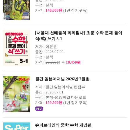
구성 :
본책
가격 :
140,000원
(1년 정기구독)
[서울대 선배들의 똑똑필사] 초등 수학 문제 풀이
식(式) 쓰기 5-1
저자 :
이윤원
출간 :
2026.07.20
구성 :
본책
가격 :
20,500
원 ⇒
18,450원
월간 일본어저널 2026년 7월호
저자 :
월간 일본어저널 편집부
출간 :
2026.07.01
구성 :
본책+MP3파일 다운로드
가격 :
159,500원
(1년 정기구독)
슈퍼브레인의 중학 수학 개념편