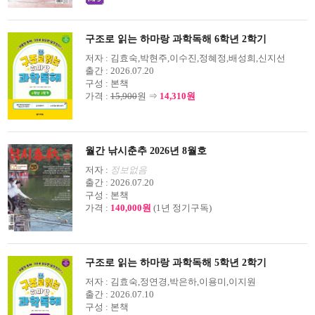
구조로 읽는 하마랑 과학독해 6학년 2학기
저자 :
김효숙,박현주,이수진,정혜정,배성희,신지선
출간 :
2026.07.20
구성 :
본책
가격 :
15,900
원 ⇒
14,310원
월간 낚시춘추 2026년 8월호
저자 :
정보없음
출간 :
2026.07.20
구성 :
본책
가격 :
140,000원
(1년 정기구독)
구조로 읽는 하마랑 과학독해 5학년 2학기
저자 :
김효숙,정연경,박은하,이용미,이지원
출간 :
2026.07.10
구성 :
본책