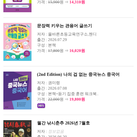
가격 :
15,900
원 ⇒
14,310원
문장력 키우는 관용어 글쓰기
저자 :
올바른초등교육연구소,젠디
출간 :
2026.07.29
구성 :
본책
가격 :
17,800
원 ⇒
16,020원
(2nd Edition) 나의 겁 없는 중국뉴스 중국어
저자 :
권미령
출간 :
2026.07.08
구성 :
본책+듣기 집중 훈련 워크북..
가격 :
22,000
원 ⇒
19,800원
월간 낚시춘추 2026년 7월호
저자 :
정보없음
출간 :
2026.06.20