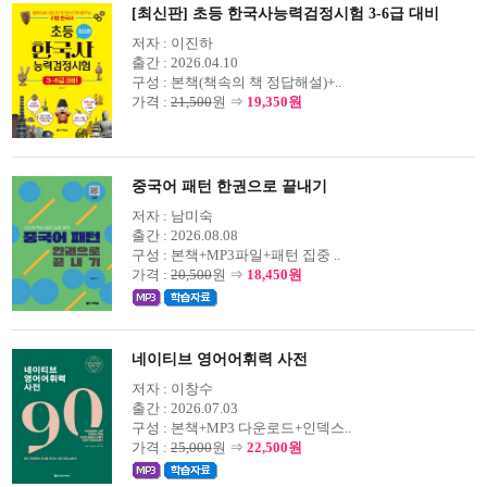
[최신판] 초등 한국사능력검정시험 3-6급 대비
저자 :
이진하
출간 :
2026.04.10
구성 :
본책(책속의 책 정답해설)+..
가격 :
21,500
원 ⇒
19,350원
중국어 패턴 한권으로 끝내기
저자 :
남미숙
출간 :
2026.08.08
구성 :
본책+MP3파일+패턴 집중 ..
가격 :
20,500
원 ⇒
18,450원
네이티브 영어어휘력 사전
저자 :
이창수
출간 :
2026.07.03
구성 :
본책+MP3 다운로드+인덱스..
가격 :
25,000
원 ⇒
22,500원