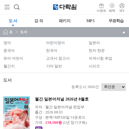
이벤트
혜택
MY
도 서
강 의
패키지
MP3
무료학습
홈
도서
영어
어린이영어
일본어
중국어
한국어
한자·한문
유아·어린이
교과서·참고서
자격시험·취업
월간지
기타 일반
시리즈
도서
등록도서 3806건
월간 일본어저널 2026년 8월호
저자 :
월간 일본어저널 편집부
출간 :
2026.08.01
구성 :
본책+MP3파일 다운로드
가격 :
159,500원
(1년 정기구독)