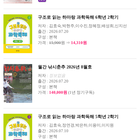
구조로 읽는 하마랑 과학독해 6학년 2학기
저자 :
김효숙,박현주,이수진,정혜정,배성희,신지선
출간 :
2026.07.20
구성 :
본책
가격 :
15,900
원 ⇒
14,310원
월간 낚시춘추 2026년 8월호
저자 :
정보없음
출간 :
2026.07.20
구성 :
본책
가격 :
140,000원
(1년 정기구독)
구조로 읽는 하마랑 과학독해 5학년 2학기
저자 :
김효숙,정연경,박은하,이용미,이지원
출간 :
2026.07.10
구성 :
본책