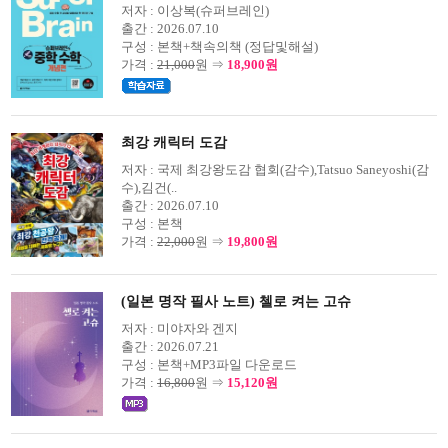
저자 :
이상복(슈퍼브레인)
출간 :
2026.07.10
구성 :
본책+책속의책 (정답및해설)
가격 :
21,000
원 ⇒
18,900원
최강 캐릭터 도감
저자 :
국제 최강왕도감 협회(감수),Tatsuo Saneyoshi(감
수),김건(..
출간 :
2026.07.10
구성 :
본책
가격 :
22,000
원 ⇒
19,800원
(일본 명작 필사 노트) 첼로 켜는 고슈
저자 :
미야자와 겐지
출간 :
2026.07.21
구성 :
본책+MP3파일 다운로드
가격 :
16,800
원 ⇒
15,120원