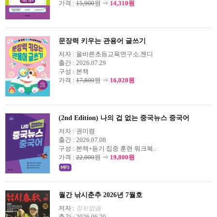
가격 :
15,900
원 ⇒
14,310원
문장력 키우는 관용어 글쓰기
저자 :
올바른초등교육연구소,젠디
출간 :
2026.07.29
구성 :
본책
가격 :
17,800
원 ⇒
16,020원
(2nd Edition) 나의 겁 없는 중국뉴스 중국어
저자 :
권미령
출간 :
2026.07.08
구성 :
본책+듣기 집중 훈련 워크북..
가격 :
22,000
원 ⇒
19,800원
월간 낚시춘추 2026년 7월호
저자 :
정보없음
출간 :
2026.06.20