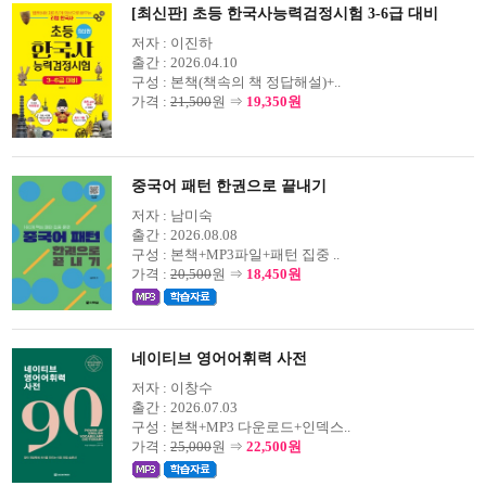
[최신판] 초등 한국사능력검정시험 3-6급 대비
저자 :
이진하
출간 :
2026.04.10
구성 :
본책(책속의 책 정답해설)+..
가격 :
21,500
원 ⇒
19,350원
중국어 패턴 한권으로 끝내기
저자 :
남미숙
출간 :
2026.08.08
구성 :
본책+MP3파일+패턴 집중 ..
가격 :
20,500
원 ⇒
18,450원
네이티브 영어어휘력 사전
저자 :
이창수
출간 :
2026.07.03
구성 :
본책+MP3 다운로드+인덱스..
가격 :
25,000
원 ⇒
22,500원