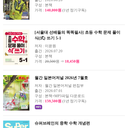
구성 :
본책
가격 :
140,000원
(1년 정기구독)
[서울대 선배들의 똑똑필사] 초등 수학 문제 풀이
식(式) 쓰기 5-1
저자 :
이윤원
출간 :
2026.07.20
구성 :
본책
가격 :
20,500
원 ⇒
18,450원
월간 일본어저널 2026년 7월호
저자 :
월간 일본어저널 편집부
출간 :
2026.07.01
구성 :
본책+MP3파일 다운로드
가격 :
159,500원
(1년 정기구독)
슈퍼브레인의 중학 수학 개념편