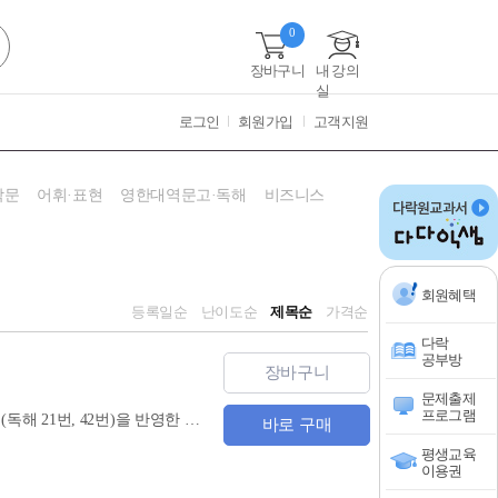
0
장바구니
내 강의
실
로그인
회원가입
고객지원
작문
어휘·표현
영한대역문고·독해
비즈니스
회원혜택
등록일순
난이도순
제목순
가격순
다락
공부방
장바구니
문제출제
프로그램
『올리고 수능영어 독해 실전 모의고사』 시리즈는 최근 6개년 학력 평가와 수능 최신 출제 유형(독해 21번, 42번)을 반영한 수능 영어 독해 실전 모의고사 교재입니다. 지문의 길이와 난이도를 실전 수준에 맞추었으며, 실제 수능과 동일한 지면 할애, 동일한 문항 배치를 통해 실전 감각을 높일 수 있도록 구성했습니다.
바로 구매
평생교육
이용권