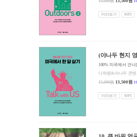
13,500원
15,000원
1
미리보기
MP3
(야나두 현지 영어
다락원&야나두 콘
13,500원
15,000원
1
미리보기
MP3
10. 큰 바위