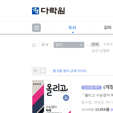
도서
강의
전체
TOEI
도서
일반 단행본
중고등 영어 교재 가이드
(개
강의용 PPT
정수원, 안세정, 박기
13,050원
14,500원
1