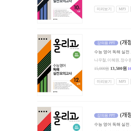
미리보기
MP3
(개
강의용 PPT
나우철,이혜원,정수
13,500원
15,000원
1
미리보기
MP3
(개
강의용 PPT