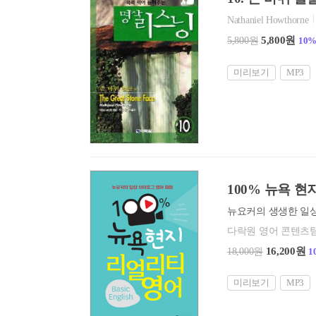
Nathaniel Howthorne
5,800원
5,800원
10
미리보기
MP3
100% 뉴욕 현지 
다락원 영어 콘텐츠
16,200원
18,000원
1
미리보기
MP3