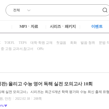
MP3ㆍ자료
시리즈ㆍ패키지
이벤트
C
TOEFL
TEPS
대학·학원 교재
첫걸음
회화
발음·청취
문법·
중·고등 교과서,참고서
OPIc
정판) 올리고 수능 영어 독해 실전 모의고사 10회
원, 안진
2022.02.18
208쪽
0%