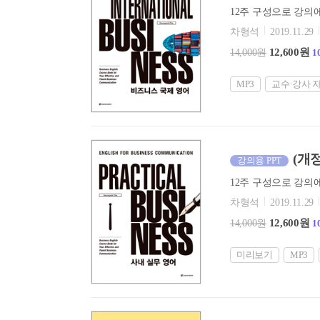
차형석
2019.11.29
12,600원
14,000원
1
MP3
교수·강사 
(개정
강의용 PPT
차형석
2019.11.29
12,600원
14,000원
1
미리보기
MP3