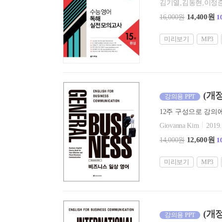
김기열,김동현,이정
14,400원
16,000원
1
미리보기
MP3
(개정
강의용 PPT
Giovanna Kim
2019.
12,600원
14,000원
1
미리보기
MP3
(개정
강의용 PPT