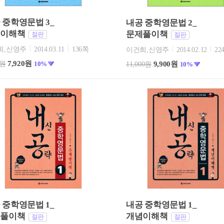
 중학영문법 3_
내공 중학영문법 2_
념이해책
문제풀이책
절판
절판
희,신영주
2014.03.11
136쪽
이건희,신영주
2014.02.12
22
7,920원
9,900원
0원
10%
11,000원
10%
 중학영문법 1_
내공 중학영문법 1_
제풀이책
개념이해책
절판
절판