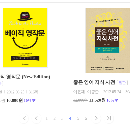
 영작문 (New Edition)
좋은 영어 지식 사전
절판
판
이윤재․이종준
2012.05.24
3
민
2012.06.25
316쪽
11,520원
12,800원
10%
10,800원
00원
10%
1
2
3
4
5
6