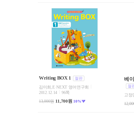
Writing BOX 1
절판
베이직
절
김미희,E·NEXT 영어연구회
2012.12.14
96쪽
고정
11,700원
13,000원
10%
12,0