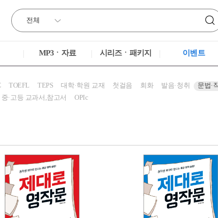
MP3ㆍ자료
시리즈ㆍ패키지
이벤트
C
TOEFL
TEPS
대학·학원 교재
첫걸음
회화
발음·청취
문법·
중·고등 교과서,참고서
OPIc