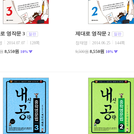
로 영작문 3
제대로 영작문 2
절판
절판
영
2014.07.07
128쪽
장재영
2014.06.25
144쪽
8,550원
8,550원
0원
10%
9,500원
10%