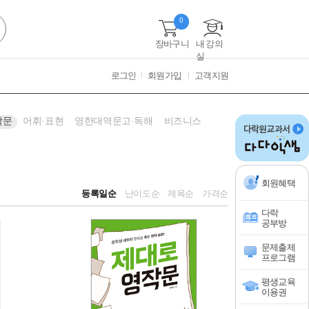
0
장바구니
내 강의
실
로그인
회원가입
고객지원
작문
어휘·표현
영한대역문고·독해
비즈니스
회원혜택
등록일순
난이도순
제목순
가격순
다락
공부방
문제출제
프로그램
평생교육
이용권