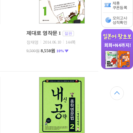
제휴
쿠폰등록
모의고사
성적확인
제대로 영작문 1
절판
장재영
2014.06.10
144쪽
8,550원
9,500원
10%