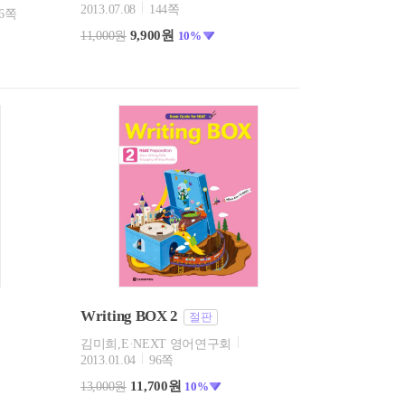
2013.07.08
144쪽
36쪽
9,900원
11,000원
10%
Writing BOX 2
절판
김미희,E·NEXT 영어연구회
2013.01.04
96쪽
11,700원
13,000원
10%