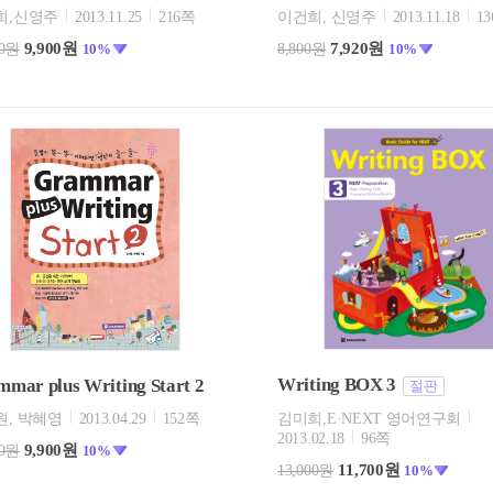
희,신영주
2013.11.25
216쪽
이건희, 신영주
2013.11.18
1
9,900원
7,920원
00원
10%
8,800원
10%
Writing BOX 3
mar plus Writing Start 2
절판
원, 박혜영
2013.04.29
152쪽
김미희,E·NEXT 영어연구회
2013.02.18
96쪽
9,900원
00원
10%
11,700원
13,000원
10%