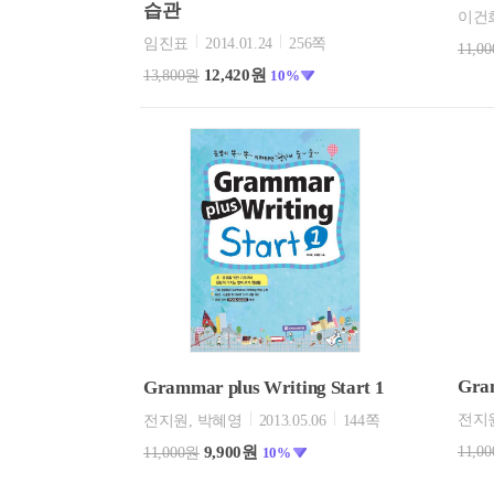
습관
이건
임진표
2014.01.24
256쪽
11,0
12,420원
13,800원
10%
Gram
Grammar plus Writing Start 1
전지
전지원, 박혜영
2013.05.06
144쪽
11,0
9,900원
11,000원
10%