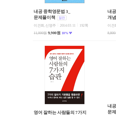
내공 중학영문법 3_
내공
문제풀이책
개
절판
이건희,신영주
2014.03.11
192쪽
이건
9,900원
11,000원
10%
8,80
내공
문
영어 잘하는 사람들의 7가지