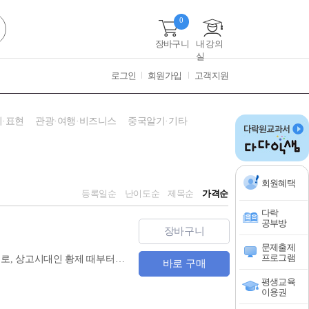
0
장바구니
내 강의
실
로그인
회원가입
고객지원
·표현
관광·여행·비즈니스
중국알기·기타
회원혜택
등록일순
난이도순
제목순
가격순
다락
공부방
장바구니
문제출제
프로그램
다락원 중한고전대역 시리즈의 열두 번째 이야기인 『사기』는 한나라 때 사마천이 지은 역사서로, 상고시대인 황제 때부터 한 무제 때까지 약 2600년간의 기록을 담고 있는 통사이다. 중국에 관심을 가지고 있는 사람은 누구나 한 번쯤은 읽어야 하는 필독서로 꼽히고 있는 사기를 대역본으로 볼 수 있으며, 듣기실력을 향상시킬 수 있도록 오디오 CD 2장을 함께 제공한다.
바로 구매
평생교육
이용권