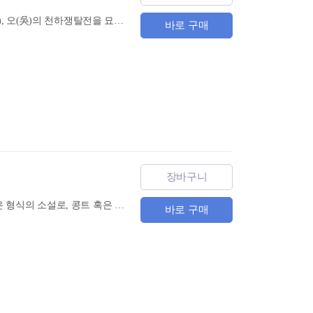
환관의 발호와 농민반란인 황건적의 난으로 빈사상태에 빠진 동한(東漢)에 대두한 위(魏), 촉(蜀), 오(吳)의 천하쟁탈전을 묘사한 한중일 동양 삼국의 베스트셀러이다. 삼국지를 2번 이상 읽지 않는 자와는 인생을 논하지 말라라는 말이 있을 정도로 삶의 교훈이 풍부한 삼국연의는 입신처세 하는 윤리 교과서와 역사교재 및 전술을 공부하는 병서로도 이용되어 왔다. 고전의 징수인 삼국연의를 현대중국어와 생동감 넘치는 번역문을 비교해 가며 학습한다면 작품 감상과 함께 독해실력도 향상시킬 수 있는 1석2조의 효과를 얻을 수 있다.
바로 구매
장바구니
중국인의 의식과 문화를 잘 보여주는『중국 미형 소설선』 미형 소설이란 단편 소설보다 더 짧은 형식의 소설로, 콩트 혹은 장편(掌篇) 소설이라고도 한다. 『중국 미형 소설선』은 중국 사회의 현실을 풍자와 유머, 해학과 비평으로 그린 소설 모음집이다. 복권열풍을 코믹한 터치로 묘사한 작품부터 권세와 금전 앞에 굽실거리는 관료주의를 신랄하게 비판한 작품까지 역자의 섬세한 번역과 함께 감상할 수 있다. 또 작품마다 해설을 달아 놓아 작품의 시대배경과 내용을 이해하는 데 도움이 된다
바로 구매