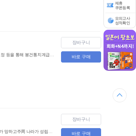
제휴
쿠폰등록
모의고사
성적확인
장바구니
다락원 중한고전대역 시리즈의 열 번째 이야기인 『요재지이』는 온갖 귀신과 여우, 마귀, 꽃, 요정 등을 통해 봉건통치계급의 부정부패한 모습이나 과거제도의 폐단을 지적하거나 세속적인 관념을 타파한 지고지순한 사랑을 그리는 작품들로 구성되어 있다. 최고의 중국 고전을 읽을 수 있음과 동시에 듣기실력을 향상시킬 수 있도록 오디오 CD 2장을 제공한다.
바로 구매
장바구니
다락원 중한고전대역 시리즈의 아홉 번째 이야기인 『봉신연의』는 기원전11세기 초 은殷 나라가 망하고주周 나라가 성립되는 이른바 은주역성혁명殷周易姓革命의 드라마를 도교적 신앙을 바탕으로 각색한 역사 판타지 소설이다. 최고의 중국 고전을 읽을 수 있음과 동시에 듣기실력을 향상시킬 수 있도록 오디오 CD 2장을 제공한다.
바로 구매