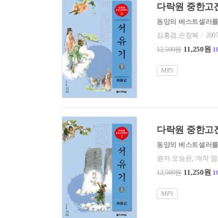
다락원 중한고전
김홍겸,손창복
2007
11,250원
12,500원
1
MP3
다락원 중한고전
원저 오승은, 개작 
11,250원
12,500원
1
MP3