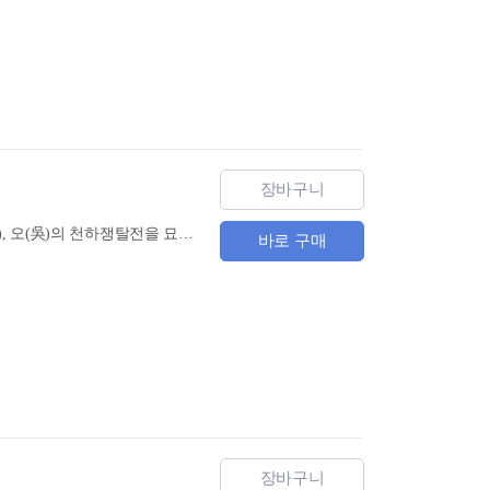
장바구니
환관의 발호와 농민반란인 황건적의 난으로 빈사상태에 빠진 동한(東漢)에 대두한 위(魏), 촉(蜀), 오(吳)의 천하쟁탈전을 묘사한 한중일 동양 삼국의 베스트셀러이다. 삼국지를 2번 이상 읽지 않는 자와는 인생을 논하지 말라라는 말이 있을 정도로 삶의 교훈이 풍부한 삼국연의는 입신처세 하는 윤리 교과서와 역사교재 및 전술을 공부하는 병서로도 이용되어 왔다. 고전의 징수인 삼국연의를 현대중국어와 생동감 넘치는 번역문을 비교해 가며 학습한다면 작품 감상과 함께 독해실력도 향상시킬 수 있는 1석2조의 효과를 얻을 수 있다.
바로 구매
장바구니