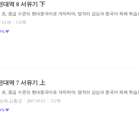
대역 8 서유기 下
.10.09
152쪽
0%
대역 7 서유기 上
염보화,김홍겸
2007.09.01
152쪽
0%