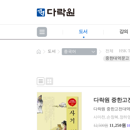
도서
강의
전체
HSK·
도서
중한대역문고
다락원 중한고전
사마천,손창복,정하
11,250원
12,500원
1