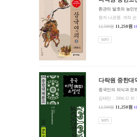
원저 나관중. 개작 
11,250원
12,500원
1
MP3
다락원 중한대역
김태만
2004.12.10
11,250원
12,500원
1
MP3