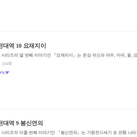
대역 10 요재지이
184쪽
0%
대역 9 봉신연의