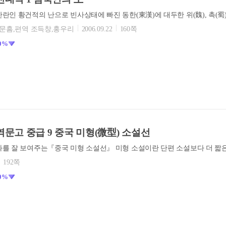
손문흠,편역 조득창,홍우리
2006.09.22
160쪽
0%
문고 중급 9 중국 미형(微型) 소설선
192쪽
0%