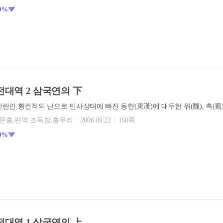
0%
대역 2 삼국연의 下
손문흠,편역 조득창,홍우리
2006.09.22
160쪽
0%
대역 1 삼국연의 上