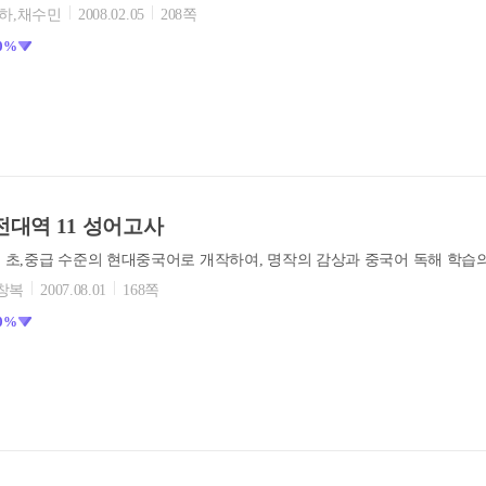
왕하,채수민
2008.02.05
208쪽
0%
대역 11 성어고사
창복
2007.08.01
168쪽
0%