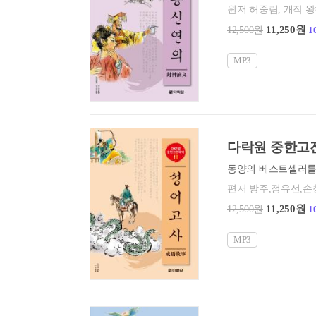
원저 허중림, 개작 
11,250원
12,500원
1
MP3
다락원 중한고전
편저 방주,정유선,손
11,250원
12,500원
1
MP3