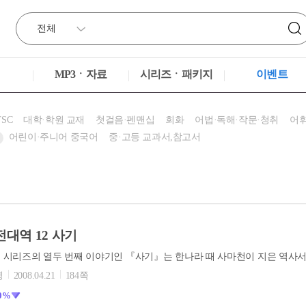
MP3ㆍ자료
시리즈ㆍ패키지
이벤트
TSC
대학·학원 교재
첫걸음·펜맨십
회화
어법·독해·작문·청취
어휘
어린이·주니어 중국어
중·고등 교과서,참고서
대역 12 사기
영
2008.04.21
184쪽
0%