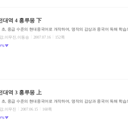
대역 4 홍루몽 下
황강,이무진,이동승
2007.07.16
152쪽
0%
대역 3 홍루몽 上
황강,이무진
2007.06.15
160쪽
0%