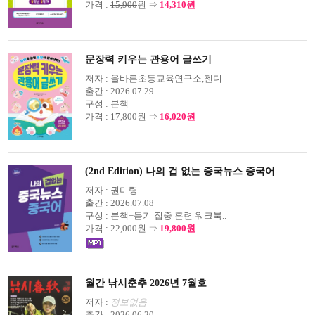
가격 :
15,900
원 ⇒
14,310원
문장력 키우는 관용어 글쓰기
저자 :
올바른초등교육연구소,젠디
출간 :
2026.07.29
구성 :
본책
가격 :
17,800
원 ⇒
16,020원
(2nd Edition) 나의 겁 없는 중국뉴스 중국어
저자 :
권미령
출간 :
2026.07.08
구성 :
본책+듣기 집중 훈련 워크북..
가격 :
22,000
원 ⇒
19,800원
월간 낚시춘추 2026년 7월호
저자 :
정보없음
출간 :
2026.06.20