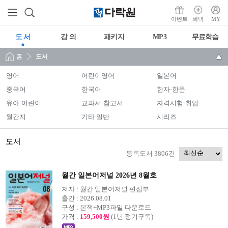
이벤트
혜택
MY
도 서
강 의
패키지
MP3
무료학습
홈
도서
영어
어린이영어
일본어
중국어
한국어
한자·한문
유아·어린이
교과서·참고서
자격시험·취업
월간지
기타 일반
시리즈
도서
등록도서 3806건
월간 일본어저널 2026년 8월호
저자 :
월간 일본어저널 편집부
출간 :
2026.08.01
구성 :
본책+MP3파일 다운로드
가격 :
159,500원
(1년 정기구독)