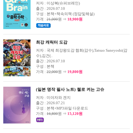
저자 :
이상복(슈퍼브레인)
출간 :
2026.07.10
구성 :
본책+책속의책 (정답및해설)
가격 :
21,000
원 ⇒
18,900원
최강 캐릭터 도감
저자 :
국제 최강왕도감 협회(감수),Tatsuo Saneyoshi(감
수),김건(..
출간 :
2026.07.10
구성 :
본책
가격 :
22,000
원 ⇒
19,800원
(일본 명작 필사 노트) 첼로 켜는 고슈
저자 :
미야자와 겐지
출간 :
2026.07.21
구성 :
본책+MP3파일 다운로드
가격 :
16,800
원 ⇒
15,120원