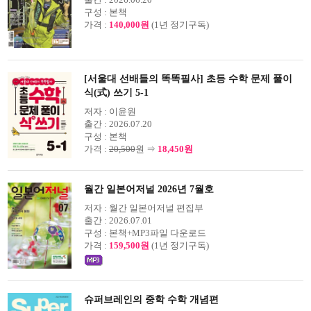
구성 :
본책
가격 :
140,000원
(1년 정기구독)
[서울대 선배들의 똑똑필사] 초등 수학 문제 풀이
식(式) 쓰기 5-1
저자 :
이윤원
출간 :
2026.07.20
구성 :
본책
가격 :
20,500
원 ⇒
18,450원
월간 일본어저널 2026년 7월호
저자 :
월간 일본어저널 편집부
출간 :
2026.07.01
구성 :
본책+MP3파일 다운로드
가격 :
159,500원
(1년 정기구독)
슈퍼브레인의 중학 수학 개념편