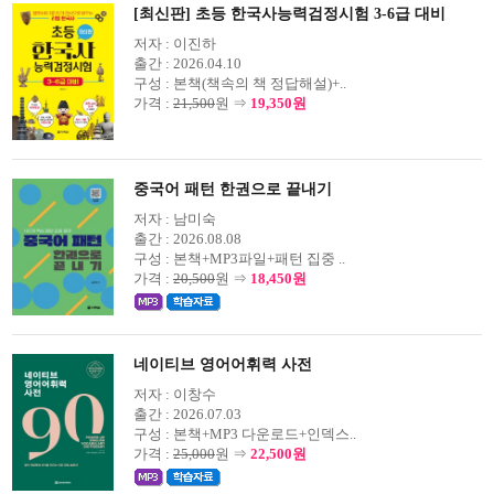
[최신판] 초등 한국사능력검정시험 3-6급 대비
저자 :
이진하
출간 :
2026.04.10
구성 :
본책(책속의 책 정답해설)+..
가격 :
21,500
원 ⇒
19,350원
중국어 패턴 한권으로 끝내기
저자 :
남미숙
출간 :
2026.08.08
구성 :
본책+MP3파일+패턴 집중 ..
가격 :
20,500
원 ⇒
18,450원
네이티브 영어어휘력 사전
저자 :
이창수
출간 :
2026.07.03
구성 :
본책+MP3 다운로드+인덱스..
가격 :
25,000
원 ⇒
22,500원