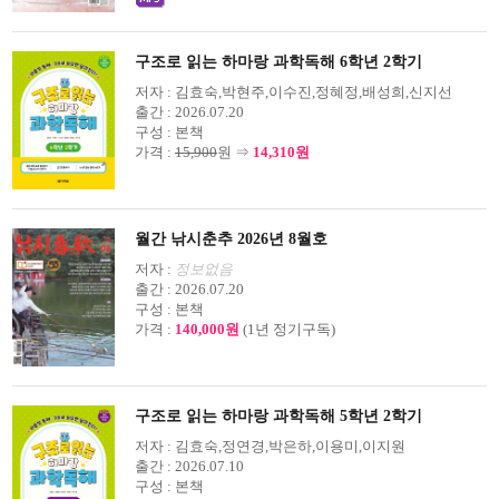
구조로 읽는 하마랑 과학독해 6학년 2학기
저자 :
김효숙,박현주,이수진,정혜정,배성희,신지선
출간 :
2026.07.20
구성 :
본책
가격 :
15,900
원 ⇒
14,310원
월간 낚시춘추 2026년 8월호
저자 :
정보없음
출간 :
2026.07.20
구성 :
본책
가격 :
140,000원
(1년 정기구독)
구조로 읽는 하마랑 과학독해 5학년 2학기
저자 :
김효숙,정연경,박은하,이용미,이지원
출간 :
2026.07.10
구성 :
본책